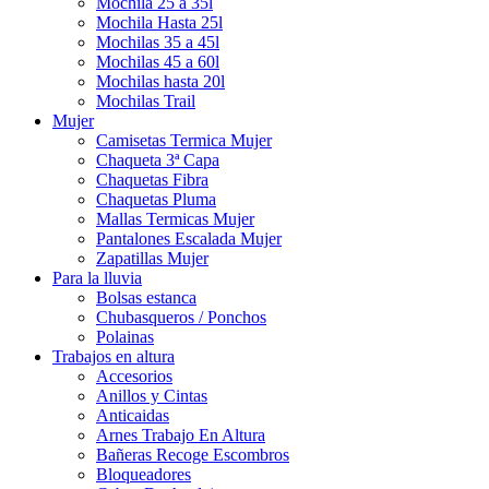
Mochila 25 a 35l
Mochila Hasta 25l
Mochilas 35 a 45l
Mochilas 45 a 60l
Mochilas hasta 20l
Mochilas Trail
Mujer
Camisetas Termica Mujer
Chaqueta 3ª Capa
Chaquetas Fibra
Chaquetas Pluma
Mallas Termicas Mujer
Pantalones Escalada Mujer
Zapatillas Mujer
Para la lluvia
Bolsas estanca
Chubasqueros / Ponchos
Polainas
Trabajos en altura
Accesorios
Anillos y Cintas
Anticaidas
Arnes Trabajo En Altura
Bañeras Recoge Escombros
Bloqueadores