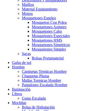
Descensores y Bloqueadores
Maillon
Material Equipamiento
Monos
Mosquetones Espeleo
Mosqueton Con Polea
Mosquetones Antigiro
Mosquetones Cabo
Mosquetones Especiales
Mosquetones HMS
Mosquetones Simetricos
Mosquetones Simples
Sacas
Bolsas Portamaterial
Gafas de sol
Hombre
Camisetas Termicas Hombre
Chaquetas Pluma
Mallas Termicas Hombre
Pantalones Escalada Hombre
Iluminación
Libros
Guias Escalada
Mochilas
Bolsa de Hidratación