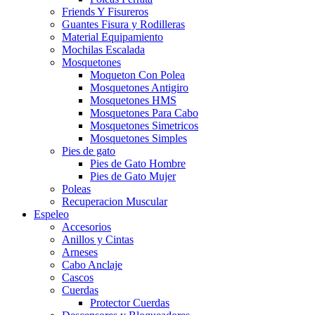
Friends Y Fisureros
Guantes Fisura y Rodilleras
Material Equipamiento
Mochilas Escalada
Mosquetones
Moqueton Con Polea
Mosquetones Antigiro
Mosquetones HMS
Mosquetones Para Cabo
Mosquetones Simetricos
Mosquetones Simples
Pies de gato
Pies de Gato Hombre
Pies de Gato Mujer
Poleas
Recuperacion Muscular
Espeleo
Accesorios
Anillos y Cintas
Arneses
Cabo Anclaje
Cascos
Cuerdas
Protector Cuerdas