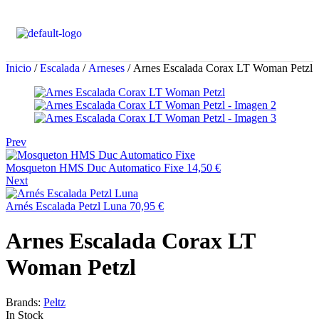
Inicio
/
Escalada
/
Arneses
/ Arnes Escalada Corax LT Woman Petzl
Prev
Mosqueton HMS Duc Automatico Fixe
14,50
€
Next
Arnés Escalada Petzl Luna
70,95
€
Arnes Escalada Corax LT
Woman Petzl
Brands:
Peltz
In Stock