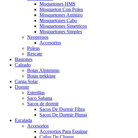
Moquetones HMS
Mosqueton Con Polea
Mosquetones Antigiro
Mosquetones Cabo
Mosquetones Simetricos
Mosquetones Simples
Neoprenos
Accesorios
Poleas
Rescate
Bastones
Calzado
Botas Alpinismo
Botas trekking
Carga Solar
Dormir
Esterillas
Saco Sabana
Sacos de dormir
Sacos De Dormir Fibra
Sacos De Dormir Pluma
Escalada
Accesorios
Accesorios Para Equipar
Cañas De Chapar