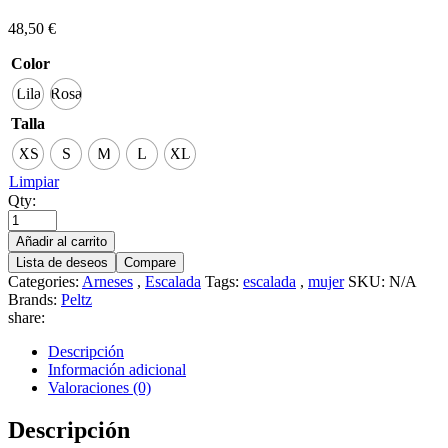
48,50
€
Color
Lila
Rosa
Talla
XS
S
M
L
XL
Limpiar
Qty:
Añadir al carrito
Lista de deseos
Compare
Categories:
Arneses
,
Escalada
Tags:
escalada
,
mujer
SKU:
N/A
Brands:
Peltz
share:
Descripción
Información adicional
Valoraciones (0)
Descripción