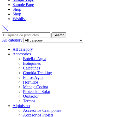
Sample Page
Shop
Shop
Wishlist
Search
All category
All category
Accesorios
Botellas Agua
Botiquines
Calcetines
Comida Trekking
Filtros Agua
Hornillos
Menaje Cocina
Proteccion Solar
Quitaolor
Termos
Alpinismo
Accesorios Crampones
Accesorios Piolets