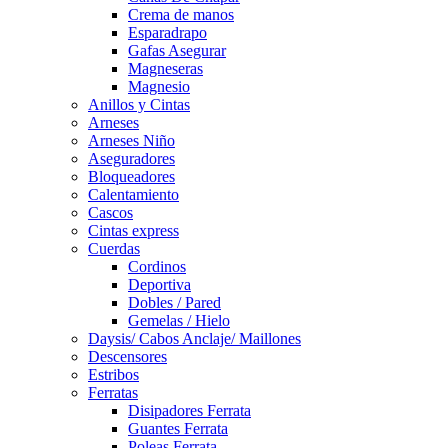
Crema de manos
Esparadrapo
Gafas Asegurar
Magneseras
Magnesio
Anillos y Cintas
Arneses
Arneses Niño
Aseguradores
Bloqueadores
Calentamiento
Cascos
Cintas express
Cuerdas
Cordinos
Deportiva
Dobles / Pared
Gemelas / Hielo
Daysis/ Cabos Anclaje/ Maillones
Descensores
Estribos
Ferratas
Disipadores Ferrata
Guantes Ferrata
Poleas Ferrata