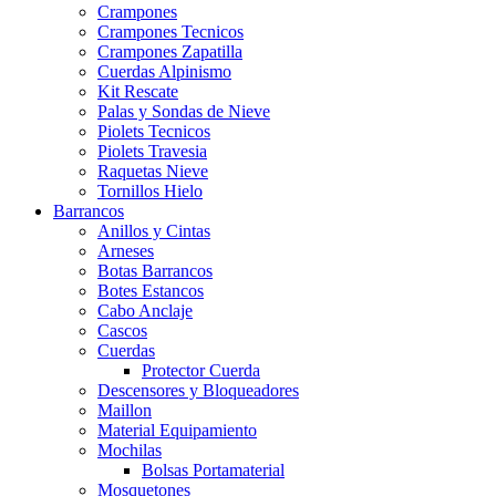
Crampones
Crampones Tecnicos
Crampones Zapatilla
Cuerdas Alpinismo
Kit Rescate
Palas y Sondas de Nieve
Piolets Tecnicos
Piolets Travesia
Raquetas Nieve
Tornillos Hielo
Barrancos
Anillos y Cintas
Arneses
Botas Barrancos
Botes Estancos
Cabo Anclaje
Cascos
Cuerdas
Protector Cuerda
Descensores y Bloqueadores
Maillon
Material Equipamiento
Mochilas
Bolsas Portamaterial
Mosquetones