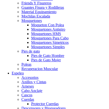
Friends Y Fisureros
Guantes Fisura y Rodilleras
Material Equipamiento
Mochilas Escalada
Mosquetones
Moqueton Con Polea
Mosquetones Antigiro
Mosquetones HMS
Mosquetones Para Cabo
Mosquetones Simetricos
Mosquetones Simples
Pies de gato
Pies de Gato Hombre
Pies de Gato Mujer
Poleas
Recuperacion Muscular
Espeleo
Accesorios
Anillos y Cintas
Arneses
Cabo Anclaje
Cascos
Cuerdas
Protector Cuerdas
Descensores y Bloqueadores