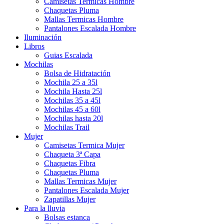
Camisetas Termicas Hombre
Chaquetas Pluma
Mallas Termicas Hombre
Pantalones Escalada Hombre
Iluminación
Libros
Guias Escalada
Mochilas
Bolsa de Hidratación
Mochila 25 a 35l
Mochila Hasta 25l
Mochilas 35 a 45l
Mochilas 45 a 60l
Mochilas hasta 20l
Mochilas Trail
Mujer
Camisetas Termica Mujer
Chaqueta 3ª Capa
Chaquetas Fibra
Chaquetas Pluma
Mallas Termicas Mujer
Pantalones Escalada Mujer
Zapatillas Mujer
Para la lluvia
Bolsas estanca