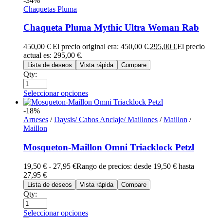
-34%
Chaquetas Pluma
Chaqueta Pluma Mythic Ultra Woman Rab
450,00
€
El precio original era: 450,00 €.
295,00
€
El precio
actual es: 295,00 €.
Lista de deseos
Vista rápida
Compare
Qty:
Seleccionar opciones
-18%
Arneses
/
Daysis/ Cabos Anclaje/ Maillones
/
Maillon
/
Maillon
Mosqueton-Maillon Omni Triacklock Petzl
19,50
€
-
27,95
€
Rango de precios: desde 19,50 € hasta
27,95 €
Lista de deseos
Vista rápida
Compare
Qty:
Seleccionar opciones