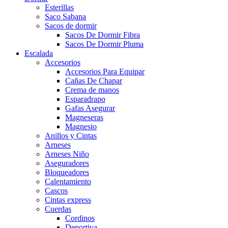
Esterillas
Saco Sabana
Sacos de dormir
Sacos De Dormir Fibra
Sacos De Dormir Pluma
Escalada
Accesorios
Accesorios Para Equipar
Cañas De Chapar
Crema de manos
Esparadrapo
Gafas Asegurar
Magneseras
Magnesio
Anillos y Cintas
Arneses
Arneses Niño
Aseguradores
Bloqueadores
Calentamiento
Cascos
Cintas express
Cuerdas
Cordinos
Deportiva