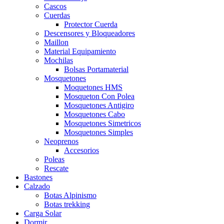
Cascos
Cuerdas
Protector Cuerda
Descensores y Bloqueadores
Maillon
Material Equipamiento
Mochilas
Bolsas Portamaterial
Mosquetones
Moquetones HMS
Mosqueton Con Polea
Mosquetones Antigiro
Mosquetones Cabo
Mosquetones Simetricos
Mosquetones Simples
Neoprenos
Accesorios
Poleas
Rescate
Bastones
Calzado
Botas Alpinismo
Botas trekking
Carga Solar
Dormir