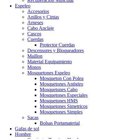
Recuperacion Muscular
Espeleo
Accesorios
Anillos y Cintas
Arneses
Cabo Anclaje
Cascos
Cuerdas
Protector Cuerdas
Descensores y Bloqueadores
Maillon
Material Equipamiento
Monos
Mosquetones Espeleo
Mosqueton Con Polea
Mosquetones Antigiro
Mosquetones Cabo
Mosquetones Especiales
Mosquetones HMS
Mosquetones Simetricos
Mosquetones Simples
Sacas
Bolsas Portamaterial
Gafas de sol
Hombre