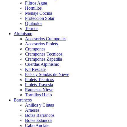
Filtros Agua
Hornillos
Menaje Cocina
Proteccion Solar
Quitaolor
Termos
Alpinismo
Accesorios Crampones
Accesorios Piolets
Crampones
Crampones Tecnicos
Crampones Zapatilla
Cuerdas Alpinismo
Kit Rescate
Palas y Sondas de Nieve
Piolets Tecnicos
Piolets Travesia
Raquetas Nieve
Tornillos Hielo
Barrancos
Anillos y Cintas
Arneses
Botas Barrancos
Botes Estancos
Cabo Anclaje