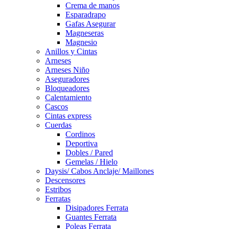
Crema de manos
Esparadrapo
Gafas Asegurar
Magneseras
Magnesio
Anillos y Cintas
Arneses
Arneses Niño
Aseguradores
Bloqueadores
Calentamiento
Cascos
Cintas express
Cuerdas
Cordinos
Deportiva
Dobles / Pared
Gemelas / Hielo
Daysis/ Cabos Anclaje/ Maillones
Descensores
Estribos
Ferratas
Disipadores Ferrata
Guantes Ferrata
Poleas Ferrata