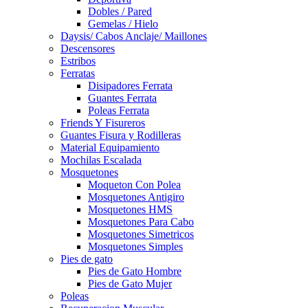
Dobles / Pared
Gemelas / Hielo
Daysis/ Cabos Anclaje/ Maillones
Descensores
Estribos
Ferratas
Disipadores Ferrata
Guantes Ferrata
Poleas Ferrata
Friends Y Fisureros
Guantes Fisura y Rodilleras
Material Equipamiento
Mochilas Escalada
Mosquetones
Moqueton Con Polea
Mosquetones Antigiro
Mosquetones HMS
Mosquetones Para Cabo
Mosquetones Simetricos
Mosquetones Simples
Pies de gato
Pies de Gato Hombre
Pies de Gato Mujer
Poleas