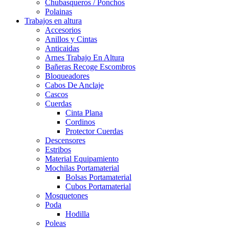
Chubasqueros / Ponchos
Polainas
Trabajos en altura
Accesorios
Anillos y Cintas
Anticaidas
Arnes Trabajo En Altura
Bañeras Recoge Escombros
Bloqueadores
Cabos De Anclaje
Cascos
Cuerdas
Cinta Plana
Cordinos
Protector Cuerdas
Descensores
Estribos
Material Equipamiento
Mochilas Portamaterial
Bolsas Portamaterial
Cubos Portamaterial
Mosquetones
Poda
Hodilla
Poleas