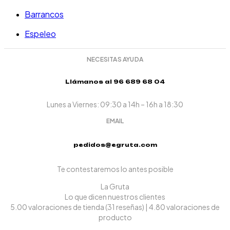
Barrancos
Espeleo
NECESITAS AYUDA
Llámanos al 96 689 68 04
Lunes a Viernes: 09:30 a 14h – 16h a 18:30
EMAIL
pedidos@egruta.com
Te contestaremos lo antes posible
La Gruta
Lo que dicen nuestros clientes
5.00 valoraciones de tienda
(31 reseñas)
|
4.80 valoraciones de
producto