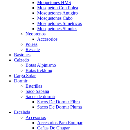
Moquetones HMS
Mosqueton Con Polea
Mosquetones Antigiro
Mosquetones Cabo
Mosquetones Simetricos
Mosquetones Simples
Neoprenos
Accesorios
Poleas
Rescate
Bastones
Calzado
Botas Alpinismo
Botas trekking
Carga Solar
Dormir
Esterillas
Saco Sabana
Sacos de dormir
Sacos De Dormir Fibra
Sacos De Dormir Pluma
Escalada
Accesorios
Accesorios Para Equipar
Cañas De Chapar