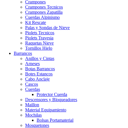
Crampones
Crampones Tecnicos
Crampones Zapatilla
Cuerdas Alpinismo
Kit Rescate
Palas y Sondas de Nieve
Piolets Tecnicos
Piolets Travesia
Raquetas Nieve
Tornillos Hielo
Barrancos
Anillos y Cintas
Arneses
Botas Barrancos
Botes Estancos
Cabo Anclaje
Cascos
Cuerdas
Protector Cuerda
Descensores y Bloqueadores
Maillon
Material Equipamiento
Mochilas
Bolsas Portamaterial
Mosquetones