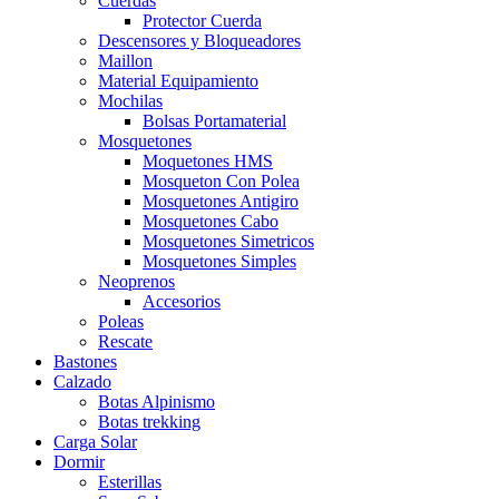
Cuerdas
Protector Cuerda
Descensores y Bloqueadores
Maillon
Material Equipamiento
Mochilas
Bolsas Portamaterial
Mosquetones
Moquetones HMS
Mosqueton Con Polea
Mosquetones Antigiro
Mosquetones Cabo
Mosquetones Simetricos
Mosquetones Simples
Neoprenos
Accesorios
Poleas
Rescate
Bastones
Calzado
Botas Alpinismo
Botas trekking
Carga Solar
Dormir
Esterillas