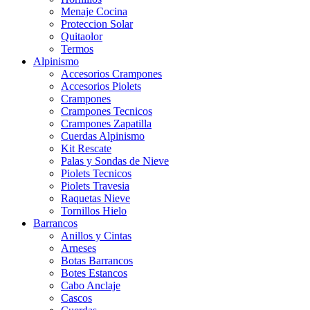
Menaje Cocina
Proteccion Solar
Quitaolor
Termos
Alpinismo
Accesorios Crampones
Accesorios Piolets
Crampones
Crampones Tecnicos
Crampones Zapatilla
Cuerdas Alpinismo
Kit Rescate
Palas y Sondas de Nieve
Piolets Tecnicos
Piolets Travesia
Raquetas Nieve
Tornillos Hielo
Barrancos
Anillos y Cintas
Arneses
Botas Barrancos
Botes Estancos
Cabo Anclaje
Cascos