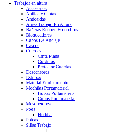
Trabajos en altura
Accesorios
Anillos y Cintas
Anticaidas
Arnes Trabajo En Altura
Bañeras Recoge Escombros
Bloqueadores
Cabos De Anclaje
Cascos
Cuerdas
Cinta Plana
Cordinos
Protector Cuerdas
Descensores
Estribos
Material Equipamiento
Mochilas Portamaterial
Bolsas Portamaterial
Cubos Portamaterial
Mosquetones
Poda
Hodilla
Poleas
Sillas Trabajo