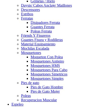
Gemelas / Hielo
Daysis/ Cabos Anclaje/ Maillones
Descensores
Estribos
Ferratas
Disipadores Ferrata
Guantes Ferrata
Poleas Ferrata
Friends Y Fisureros
Guantes Fisura y Rodilleras
Material Equipamiento
Mochilas Escalada
Mosquetones
Moqueton Con Polea
Mosquetones Antigiro
Mosquetones HMS
Mosquetones Para Cabo
Mosquetones Simetricos
Mosquetones Simples
Pies de gato
Pies de Gato Hombre
Pies de Gato Mujer
Poleas
Recuperacion Muscular
Espeleo