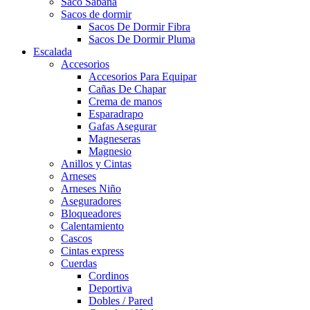
Saco Sabana
Sacos de dormir
Sacos De Dormir Fibra
Sacos De Dormir Pluma
Escalada
Accesorios
Accesorios Para Equipar
Cañas De Chapar
Crema de manos
Esparadrapo
Gafas Asegurar
Magneseras
Magnesio
Anillos y Cintas
Arneses
Arneses Niño
Aseguradores
Bloqueadores
Calentamiento
Cascos
Cintas express
Cuerdas
Cordinos
Deportiva
Dobles / Pared