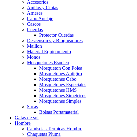
Accesorios
Anillos y Cintas
Arneses
Cabo Anclaje
Cascos
Cuerdas
Protector Cuerdas
Descensores y Bloqueadores
Maillon
Material Equipamiento
Monos
Mosquetones Espeleo
Mosqueton Con Polea
Mosquetones Antigiro
Mosquetones Cabo
Mosquetones Especiales
Mosquetones HMS
Mosquetones Simetricos
Mosquetones Simples
Sacas
Bolsas Portamaterial
Gafas de sol
Hombre
Camisetas Termicas Hombre
Chaquetas Pluma