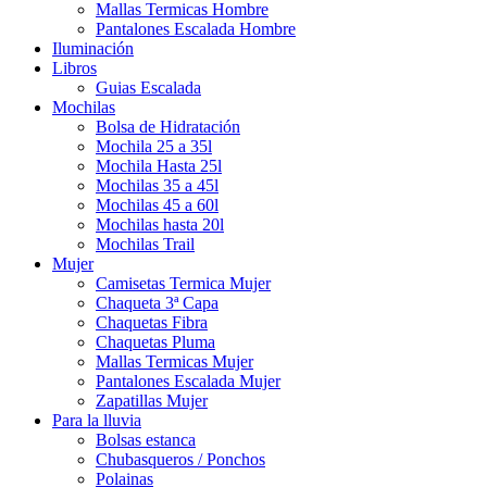
Mallas Termicas Hombre
Pantalones Escalada Hombre
Iluminación
Libros
Guias Escalada
Mochilas
Bolsa de Hidratación
Mochila 25 a 35l
Mochila Hasta 25l
Mochilas 35 a 45l
Mochilas 45 a 60l
Mochilas hasta 20l
Mochilas Trail
Mujer
Camisetas Termica Mujer
Chaqueta 3ª Capa
Chaquetas Fibra
Chaquetas Pluma
Mallas Termicas Mujer
Pantalones Escalada Mujer
Zapatillas Mujer
Para la lluvia
Bolsas estanca
Chubasqueros / Ponchos
Polainas