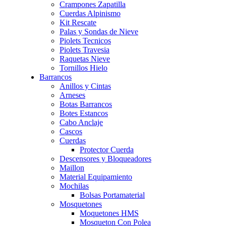
Crampones Zapatilla
Cuerdas Alpinismo
Kit Rescate
Palas y Sondas de Nieve
Piolets Tecnicos
Piolets Travesia
Raquetas Nieve
Tornillos Hielo
Barrancos
Anillos y Cintas
Arneses
Botas Barrancos
Botes Estancos
Cabo Anclaje
Cascos
Cuerdas
Protector Cuerda
Descensores y Bloqueadores
Maillon
Material Equipamiento
Mochilas
Bolsas Portamaterial
Mosquetones
Moquetones HMS
Mosqueton Con Polea