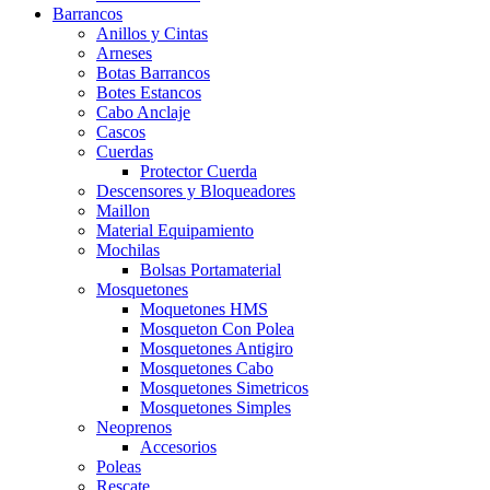
Barrancos
Anillos y Cintas
Arneses
Botas Barrancos
Botes Estancos
Cabo Anclaje
Cascos
Cuerdas
Protector Cuerda
Descensores y Bloqueadores
Maillon
Material Equipamiento
Mochilas
Bolsas Portamaterial
Mosquetones
Moquetones HMS
Mosqueton Con Polea
Mosquetones Antigiro
Mosquetones Cabo
Mosquetones Simetricos
Mosquetones Simples
Neoprenos
Accesorios
Poleas
Rescate