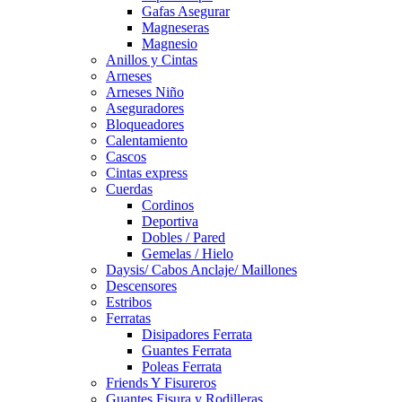
Gafas Asegurar
Magneseras
Magnesio
Anillos y Cintas
Arneses
Arneses Niño
Aseguradores
Bloqueadores
Calentamiento
Cascos
Cintas express
Cuerdas
Cordinos
Deportiva
Dobles / Pared
Gemelas / Hielo
Daysis/ Cabos Anclaje/ Maillones
Descensores
Estribos
Ferratas
Disipadores Ferrata
Guantes Ferrata
Poleas Ferrata
Friends Y Fisureros
Guantes Fisura y Rodilleras