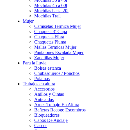
Mochilas 35 a 45l
Mochilas 45 a 60l
Mochilas hasta 20l
Mochilas Trail
Mujer
Camisetas Termica Mujer
Chaqueta 3ª Capa
Chaquetas Fibra
Chaquetas Pluma
Mallas Termicas Mujer
Pantalones Escalada Mujer
Zapatillas Mujer
Para la lluvia
Bolsas estanca
Chubasqueros / Ponchos
Polainas
Trabajos en altura
Accesorios
Anillos y Cintas
Anticaidas
Arnes Trabajo En Altura
Bañeras Recoge Escombros
Bloqueadores
Cabos De Anclaje
Cascos