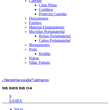
Cuerdas
Cinta Plana
Cordinos
Protector Cuerdas
Descensores
Estribos
Material Equipamiento
Mochilas Portamaterial
Bolsas Portamaterial
Cubos Portamaterial
Mosquetones
Poda
Hodilla
Poleas
Sillas Trabajo
¿ Necesitas ayuda? Llámanos
96 689 68 04
0
0
0,00
€
Inicio