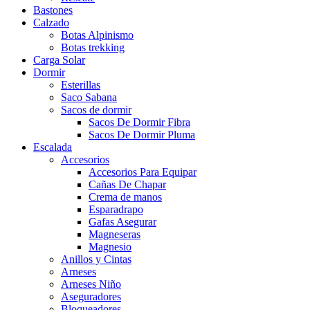
Bastones
Calzado
Botas Alpinismo
Botas trekking
Carga Solar
Dormir
Esterillas
Saco Sabana
Sacos de dormir
Sacos De Dormir Fibra
Sacos De Dormir Pluma
Escalada
Accesorios
Accesorios Para Equipar
Cañas De Chapar
Crema de manos
Esparadrapo
Gafas Asegurar
Magneseras
Magnesio
Anillos y Cintas
Arneses
Arneses Niño
Aseguradores
Bloqueadores