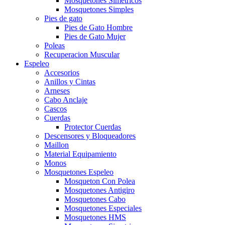
Mosquetones Simetricos
Mosquetones Simples
Pies de gato
Pies de Gato Hombre
Pies de Gato Mujer
Poleas
Recuperacion Muscular
Espeleo
Accesorios
Anillos y Cintas
Arneses
Cabo Anclaje
Cascos
Cuerdas
Protector Cuerdas
Descensores y Bloqueadores
Maillon
Material Equipamiento
Monos
Mosquetones Espeleo
Mosqueton Con Polea
Mosquetones Antigiro
Mosquetones Cabo
Mosquetones Especiales
Mosquetones HMS