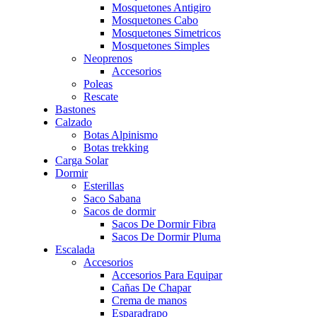
Mosquetones Antigiro
Mosquetones Cabo
Mosquetones Simetricos
Mosquetones Simples
Neoprenos
Accesorios
Poleas
Rescate
Bastones
Calzado
Botas Alpinismo
Botas trekking
Carga Solar
Dormir
Esterillas
Saco Sabana
Sacos de dormir
Sacos De Dormir Fibra
Sacos De Dormir Pluma
Escalada
Accesorios
Accesorios Para Equipar
Cañas De Chapar
Crema de manos
Esparadrapo