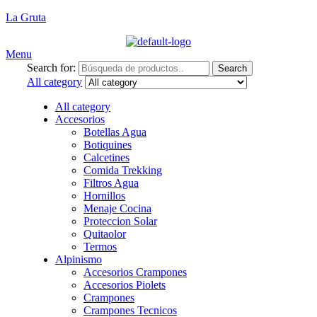
La Gruta
Menu
Search for:
Search
All category
All category
Accesorios
Botellas Agua
Botiquines
Calcetines
Comida Trekking
Filtros Agua
Hornillos
Menaje Cocina
Proteccion Solar
Quitaolor
Termos
Alpinismo
Accesorios Crampones
Accesorios Piolets
Crampones
Crampones Tecnicos