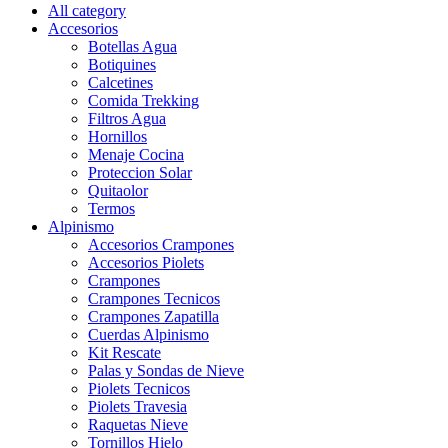
All category
Accesorios
Botellas Agua
Botiquines
Calcetines
Comida Trekking
Filtros Agua
Hornillos
Menaje Cocina
Proteccion Solar
Quitaolor
Termos
Alpinismo
Accesorios Crampones
Accesorios Piolets
Crampones
Crampones Tecnicos
Crampones Zapatilla
Cuerdas Alpinismo
Kit Rescate
Palas y Sondas de Nieve
Piolets Tecnicos
Piolets Travesia
Raquetas Nieve
Tornillos Hielo