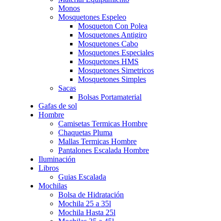
Monos
Mosquetones Espeleo
Mosqueton Con Polea
Mosquetones Antigiro
Mosquetones Cabo
Mosquetones Especiales
Mosquetones HMS
Mosquetones Simetricos
Mosquetones Simples
Sacas
Bolsas Portamaterial
Gafas de sol
Hombre
Camisetas Termicas Hombre
Chaquetas Pluma
Mallas Termicas Hombre
Pantalones Escalada Hombre
Iluminación
Libros
Guias Escalada
Mochilas
Bolsa de Hidratación
Mochila 25 a 35l
Mochila Hasta 25l