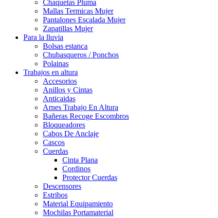
Chaquetas Pluma
Mallas Termicas Mujer
Pantalones Escalada Mujer
Zapatillas Mujer
Para la lluvia
Bolsas estanca
Chubasqueros / Ponchos
Polainas
Trabajos en altura
Accesorios
Anillos y Cintas
Anticaidas
Arnes Trabajo En Altura
Bañeras Recoge Escombros
Bloqueadores
Cabos De Anclaje
Cascos
Cuerdas
Cinta Plana
Cordinos
Protector Cuerdas
Descensores
Estribos
Material Equipamiento
Mochilas Portamaterial