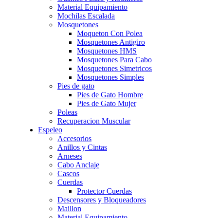
Material Equipamiento
Mochilas Escalada
Mosquetones
Moqueton Con Polea
Mosquetones Antigiro
Mosquetones HMS
Mosquetones Para Cabo
Mosquetones Simetricos
Mosquetones Simples
Pies de gato
Pies de Gato Hombre
Pies de Gato Mujer
Poleas
Recuperacion Muscular
Espeleo
Accesorios
Anillos y Cintas
Arneses
Cabo Anclaje
Cascos
Cuerdas
Protector Cuerdas
Descensores y Bloqueadores
Maillon
Material Equipamiento