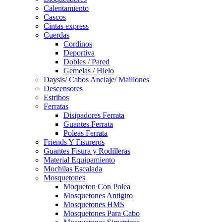
Calentamiento
Cascos
Cintas express
Cuerdas
Cordinos
Deportiva
Dobles / Pared
Gemelas / Hielo
Daysis/ Cabos Anclaje/ Maillones
Descensores
Estribos
Ferratas
Disipadores Ferrata
Guantes Ferrata
Poleas Ferrata
Friends Y Fisureros
Guantes Fisura y Rodilleras
Material Equipamiento
Mochilas Escalada
Mosquetones
Moqueton Con Polea
Mosquetones Antigiro
Mosquetones HMS
Mosquetones Para Cabo