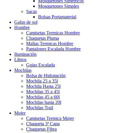
Mosquetones Simetricos
Mosquetones Simples
Sacas
Bolsas Portamaterial
Gafas de sol
Hombre
Camisetas Termicas Hombre
Chaquetas Pluma
Mallas Termicas Hombre
Pantalones Escalada Hombre
Iluminación
Libros
Guias Escalada
Mochilas
Bolsa de Hidratación
Mochila 25 a 35l
Mochila Hasta 25l
Mochilas 35 a 45l
Mochilas 45 a 60l
Mochilas hasta 20l
Mochilas Trail
Mujer
Camisetas Termica Mujer
Chaqueta 3ª Capa
Chaquetas Fibra