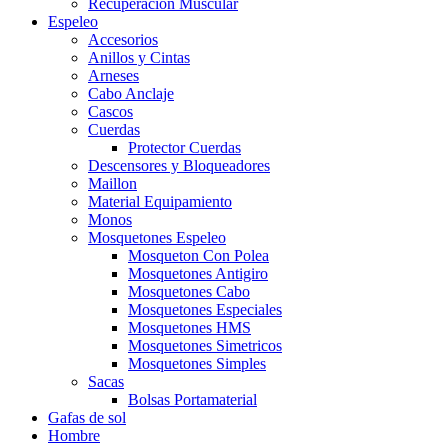
Recuperacion Muscular
Espeleo
Accesorios
Anillos y Cintas
Arneses
Cabo Anclaje
Cascos
Cuerdas
Protector Cuerdas
Descensores y Bloqueadores
Maillon
Material Equipamiento
Monos
Mosquetones Espeleo
Mosqueton Con Polea
Mosquetones Antigiro
Mosquetones Cabo
Mosquetones Especiales
Mosquetones HMS
Mosquetones Simetricos
Mosquetones Simples
Sacas
Bolsas Portamaterial
Gafas de sol
Hombre