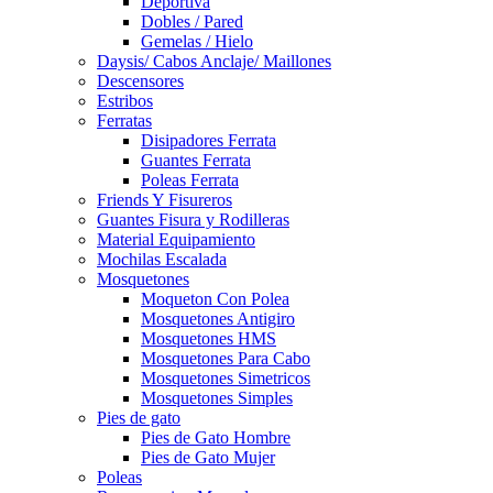
Deportiva
Dobles / Pared
Gemelas / Hielo
Daysis/ Cabos Anclaje/ Maillones
Descensores
Estribos
Ferratas
Disipadores Ferrata
Guantes Ferrata
Poleas Ferrata
Friends Y Fisureros
Guantes Fisura y Rodilleras
Material Equipamiento
Mochilas Escalada
Mosquetones
Moqueton Con Polea
Mosquetones Antigiro
Mosquetones HMS
Mosquetones Para Cabo
Mosquetones Simetricos
Mosquetones Simples
Pies de gato
Pies de Gato Hombre
Pies de Gato Mujer
Poleas