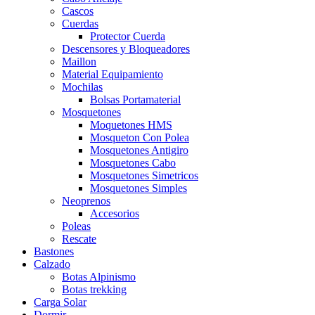
Cascos
Cuerdas
Protector Cuerda
Descensores y Bloqueadores
Maillon
Material Equipamiento
Mochilas
Bolsas Portamaterial
Mosquetones
Moquetones HMS
Mosqueton Con Polea
Mosquetones Antigiro
Mosquetones Cabo
Mosquetones Simetricos
Mosquetones Simples
Neoprenos
Accesorios
Poleas
Rescate
Bastones
Calzado
Botas Alpinismo
Botas trekking
Carga Solar
Dormir