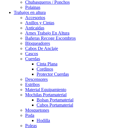
Chubasqueros / Ponchos
Polainas
Trabajos en altura
Accesorios
Anillos y Cintas
Anticaidas
Arnes Trabajo En Altura
Bañeras Recoge Escombros
Bloqueadores
Cabos De Anclaje
Cascos
Cuerdas
Cinta Plana
Cordinos
Protector Cuerdas
Descensores
Estribos
Material Equipamiento
Mochilas Portamaterial
Bolsas Portamaterial
Cubos Portamaterial
Mosquetones
Poda
Hodilla
Poleas