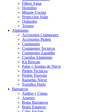
Filtros Agua
Hornillos
Menaje Cocina
Proteccion Solar
Quitaolor
Termos
Alpinismo
Accesorios Crampones
Accesorios Piolets
Crampones
Crampones Tecnicos
Crampones Zapatilla
Cuerdas Alpinismo
Kit Rescate
Palas y Sondas de Nieve
Piolets Tecnicos
Piolets Travesia
Raquetas Nieve
Tornillos Hielo
Barrancos
Anillos y Cintas
Arneses
Botas Barrancos
Botes Estancos
Cabo Anclaje