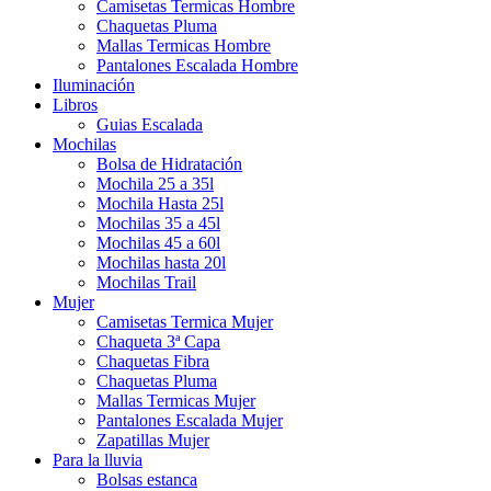
Camisetas Termicas Hombre
Chaquetas Pluma
Mallas Termicas Hombre
Pantalones Escalada Hombre
Iluminación
Libros
Guias Escalada
Mochilas
Bolsa de Hidratación
Mochila 25 a 35l
Mochila Hasta 25l
Mochilas 35 a 45l
Mochilas 45 a 60l
Mochilas hasta 20l
Mochilas Trail
Mujer
Camisetas Termica Mujer
Chaqueta 3ª Capa
Chaquetas Fibra
Chaquetas Pluma
Mallas Termicas Mujer
Pantalones Escalada Mujer
Zapatillas Mujer
Para la lluvia
Bolsas estanca