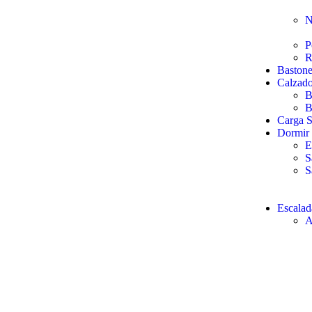
N
P
R
Baston
Calzad
B
B
Carga S
Dormir
E
S
S
Escalad
A