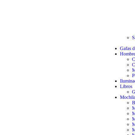
S
Gafas d
Hombr
C
C
M
P
Ilumina
Libros
G
Mochil
B
M
M
M
M
M