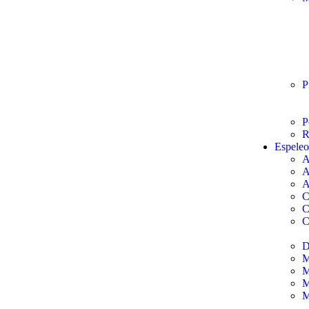
P
P
R
Espele
A
A
A
C
C
C
D
M
M
M
M