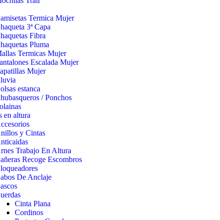
ochilas Trail
amisetas Termica Mujer
haqueta 3ª Capa
haquetas Fibra
haquetas Pluma
allas Termicas Mujer
antalones Escalada Mujer
apatillas Mujer
lluvia
olsas estanca
hubasqueros / Ponchos
olainas
s en altura
ccesorios
nillos y Cintas
nticaidas
rnes Trabajo En Altura
añeras Recoge Escombros
loqueadores
abos De Anclaje
ascos
uerdas
Cinta Plana
Cordinos