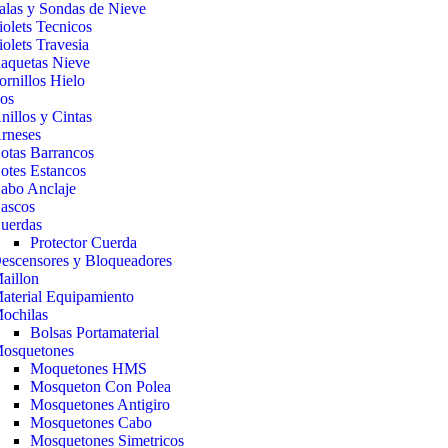
alas y Sondas de Nieve
iolets Tecnicos
iolets Travesia
aquetas Nieve
ornillos Hielo
cos
nillos y Cintas
rneses
otas Barrancos
otes Estancos
abo Anclaje
ascos
uerdas
Protector Cuerda
escensores y Bloqueadores
aillon
aterial Equipamiento
ochilas
Bolsas Portamaterial
osquetones
Moquetones HMS
Mosqueton Con Polea
Mosquetones Antigiro
Mosquetones Cabo
Mosquetones Simetricos