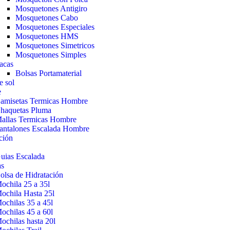
Mosquetones Antigiro
Mosquetones Cabo
Mosquetones Especiales
Mosquetones HMS
Mosquetones Simetricos
Mosquetones Simples
acas
Bolsas Portamaterial
e sol
e
amisetas Termicas Hombre
haquetas Pluma
allas Termicas Hombre
antalones Escalada Hombre
ción
uias Escalada
as
olsa de Hidratación
ochila 25 a 35l
ochila Hasta 25l
ochilas 35 a 45l
ochilas 45 a 60l
ochilas hasta 20l