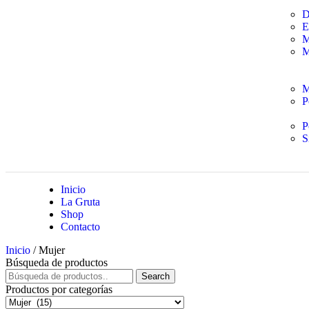
D
E
M
M
M
P
P
S
Inicio
La Gruta
Shop
Contacto
Inicio
/ Mujer
Búsqueda de productos
Search
Productos por categorías