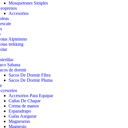
Mosquetones Simples
eoprenos
Accesorios
oleas
escate
es
o
otas Alpinismo
otas trekking
olar
sterillas
aco Sabana
acos de dormir
Sacos De Dormir Fibra
Sacos De Dormir Pluma
a
ccesorios
Accesorios Para Equipar
Cañas De Chapar
Crema de manos
Esparadrapo
Gafas Asegurar
Magneseras
Magnesio