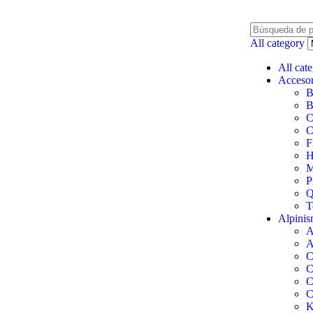
All category
All cat
Accesor
B
B
C
C
F
H
M
P
Q
T
Alpini
A
A
C
C
C
C
K