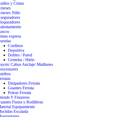
nillos y Cintas
rneses
rneses Niño
seguradores
loqueadores
alentamiento
ascos
intas express
uerdas
Cordinos
Deportiva
Dobles / Pared
Gemelas / Hielo
aysis/ Cabos Anclaje/ Maillones
escensores
stribos
erratas
Disipadores Ferrata
Guantes Ferrata
Poleas Ferrata
riends Y Fisureros
uantes Fisura y Rodilleras
aterial Equipamiento
ochilas Escalada
osquetones