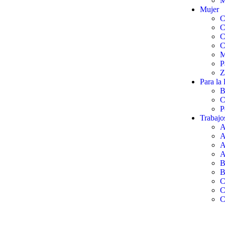
M
Mujer
C
C
C
C
M
P
Z
Para la 
B
C
P
Trabajo
A
A
A
A
B
B
C
C
C