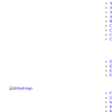
A
A
A
A
B
C
C
C
C
D
D
E
F
F
G
M
M
M