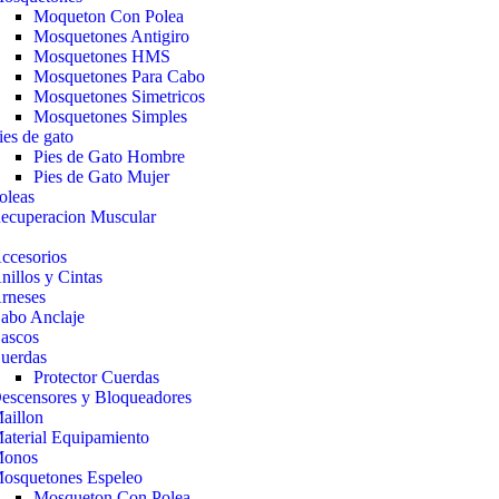
Moqueton Con Polea
Mosquetones Antigiro
Mosquetones HMS
Mosquetones Para Cabo
Mosquetones Simetricos
Mosquetones Simples
ies de gato
Pies de Gato Hombre
Pies de Gato Mujer
oleas
ecuperacion Muscular
o
ccesorios
nillos y Cintas
rneses
abo Anclaje
ascos
uerdas
Protector Cuerdas
escensores y Bloqueadores
aillon
aterial Equipamiento
onos
osquetones Espeleo
Mosqueton Con Polea