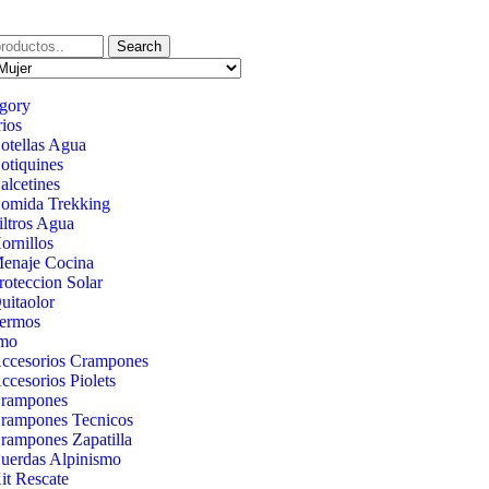
Search
egory
ios
otellas Agua
otiquines
alcetines
omida Trekking
iltros Agua
ornillos
enaje Cocina
roteccion Solar
uitaolor
ermos
smo
ccesorios Crampones
ccesorios Piolets
rampones
rampones Tecnicos
rampones Zapatilla
uerdas Alpinismo
it Rescate