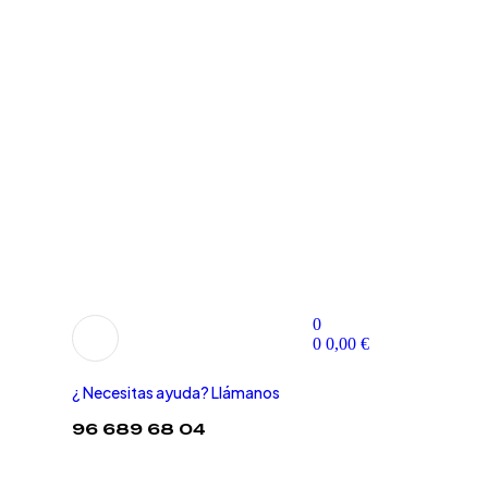
0
0
0,00
€
¿ Necesitas ayuda? Llámanos
96 689 68 04