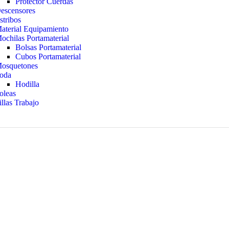
Protector Cuerdas
escensores
stribos
aterial Equipamiento
ochilas Portamaterial
Bolsas Portamaterial
Cubos Portamaterial
osquetones
oda
Hodilla
oleas
illas Trabajo