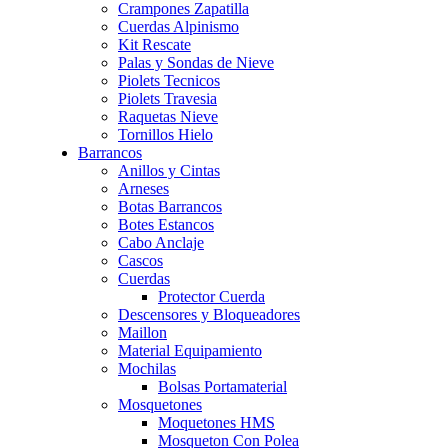
Crampones Zapatilla
Cuerdas Alpinismo
Kit Rescate
Palas y Sondas de Nieve
Piolets Tecnicos
Piolets Travesia
Raquetas Nieve
Tornillos Hielo
Barrancos
Anillos y Cintas
Arneses
Botas Barrancos
Botes Estancos
Cabo Anclaje
Cascos
Cuerdas
Protector Cuerda
Descensores y Bloqueadores
Maillon
Material Equipamiento
Mochilas
Bolsas Portamaterial
Mosquetones
Moquetones HMS
Mosqueton Con Polea