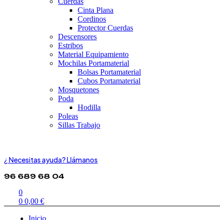
Cuerdas
Cinta Plana
Cordinos
Protector Cuerdas
Descensores
Estribos
Material Equipamiento
Mochilas Portamaterial
Bolsas Portamaterial
Cubos Portamaterial
Mosquetones
Poda
Hodilla
Poleas
Sillas Trabajo
¿ Necesitas ayuda? Llámanos
96 689 68 04
0
0
0,00
€
Inicio