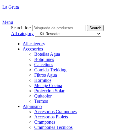
La Gruta
Menu
Search for:
Search
All category
All category
Accesorios
Botellas Agua
Botiquines
Calcetines
Comida Trekking
Filtros Agua
Hornillos
Menaje Cocina
Proteccion Solar
Quitaolor
Termos
Alpinismo
Accesorios Crampones
Accesorios Piolets
Crampones
Crampones Tecnicos