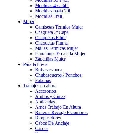
Mochilas 35 a 45l
Mochilas 45 a 60l
Mochilas hasta 20l
Mochilas Trail
Mujer
Camisetas Termica Mujer
Chaqueta 3ª Capa
Chaquetas Fibra
Chaquetas Pluma
Mallas Termicas Mujer
Pantalones Escalada Mujer
Zapatillas Mujer
Para la lluvia
Bolsas estanca
Chubasqueros / Ponchos
Polainas
Trabajos en altura
Accesorios
Anillos y Cintas
Anticaidas
Arnes Trabajo En Altura
Bañeras Recoge Escombros
Bloqueadores
Cabos De Anclaje
Cascos