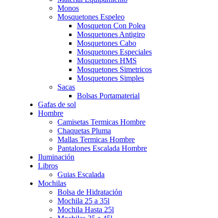
Monos
Mosquetones Espeleo
Mosqueton Con Polea
Mosquetones Antigiro
Mosquetones Cabo
Mosquetones Especiales
Mosquetones HMS
Mosquetones Simetricos
Mosquetones Simples
Sacas
Bolsas Portamaterial
Gafas de sol
Hombre
Camisetas Termicas Hombre
Chaquetas Pluma
Mallas Termicas Hombre
Pantalones Escalada Hombre
Iluminación
Libros
Guias Escalada
Mochilas
Bolsa de Hidratación
Mochila 25 a 35l
Mochila Hasta 25l