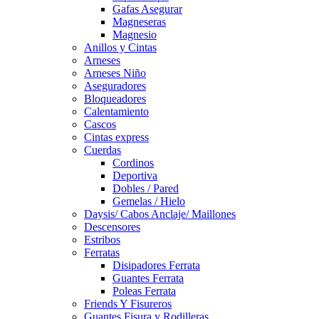
Gafas Asegurar
Magneseras
Magnesio
Anillos y Cintas
Arneses
Arneses Niño
Aseguradores
Bloqueadores
Calentamiento
Cascos
Cintas express
Cuerdas
Cordinos
Deportiva
Dobles / Pared
Gemelas / Hielo
Daysis/ Cabos Anclaje/ Maillones
Descensores
Estribos
Ferratas
Disipadores Ferrata
Guantes Ferrata
Poleas Ferrata
Friends Y Fisureros
Guantes Fisura y Rodilleras