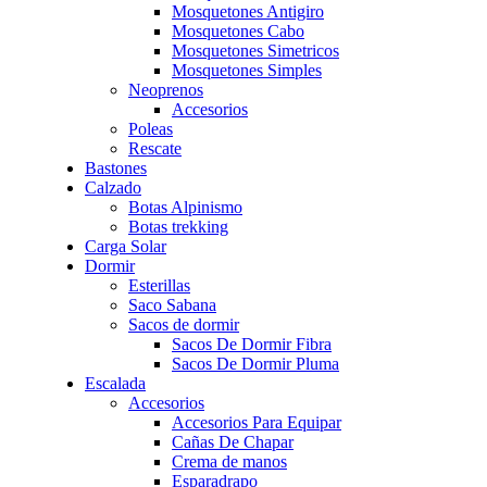
Mosquetones Antigiro
Mosquetones Cabo
Mosquetones Simetricos
Mosquetones Simples
Neoprenos
Accesorios
Poleas
Rescate
Bastones
Calzado
Botas Alpinismo
Botas trekking
Carga Solar
Dormir
Esterillas
Saco Sabana
Sacos de dormir
Sacos De Dormir Fibra
Sacos De Dormir Pluma
Escalada
Accesorios
Accesorios Para Equipar
Cañas De Chapar
Crema de manos
Esparadrapo