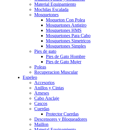
Material Equipamiento
Mochilas Escalada
Mosquetones
Moqueton Con Polea
Mosquetones Antigiro
Mosquetones HMS
Mosquetones Para Cabo
Mosquetones Simetricos
Mosquetones Simples
Pies de gato
Pies de Gato Hombre
Pies de Gato Mujer
Poleas
Recuperacion Muscular
Espeleo
Accesorios
Anillos y Cintas
Arneses
Cabo Anclaje
Cascos
Cuerdas
Protector Cuerdas
Descensores y Bloqueadores
Maillon
Material Equipamiento