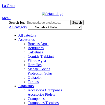
La Gruta
Menu
Search for:
Search
All category
All category
Accesorios
Botellas Agua
Botiquines
Calcetines
Comida Trekking
Filtros Agua
Hornillos
Menaje Cocina
Proteccion Solar
Quitaolor
Termos
Alpinismo
Accesorios Crampones
Accesorios Piolets
Crampones
Crampones Tecnicos