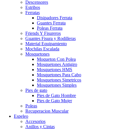
Descensores
Estribos
Ferratas
Disipadores Ferrata
Guantes Ferrata
Poleas Ferrata
Friends Y Fisureros
Guantes Fisura y Rodilleras
Material Equipamiento
Mochilas Escalada
Mosquetones
Moqueton Con Polea
Mosquetones Antigiro
Mosquetones HMS
Mosquetones Para Cabo
Mosquetones Simetricos
Mosquetones Simples
Pies de gato
Pies de Gato Hombre
Pies de Gato Mujer
Poleas
Recuperacion Muscular
Espeleo
Accesorios
Anillos y Cintas