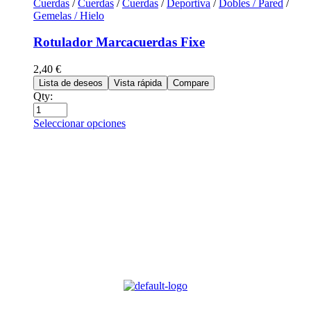
Cuerdas
/
Cuerdas
/
Cuerdas
/
Deportiva
/
Dobles / Pared
/
Gemelas / Hielo
Rotulador Marcacuerdas Fixe
2,40
€
Lista de deseos
Vista rápida
Compare
Qty:
Seleccionar opciones