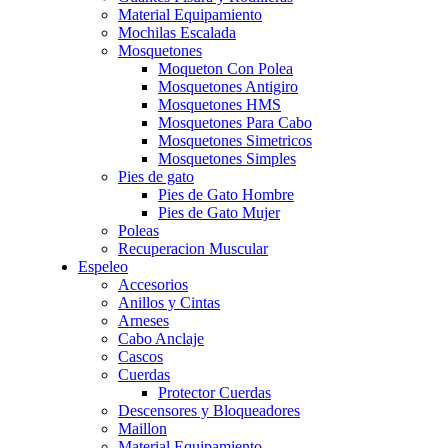
Material Equipamiento
Mochilas Escalada
Mosquetones
Moqueton Con Polea
Mosquetones Antigiro
Mosquetones HMS
Mosquetones Para Cabo
Mosquetones Simetricos
Mosquetones Simples
Pies de gato
Pies de Gato Hombre
Pies de Gato Mujer
Poleas
Recuperacion Muscular
Espeleo
Accesorios
Anillos y Cintas
Arneses
Cabo Anclaje
Cascos
Cuerdas
Protector Cuerdas
Descensores y Bloqueadores
Maillon
Material Equipamiento