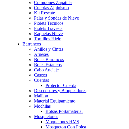
Crampones Zapatilla
Cuerdas Alpinismo
Kit Rescate
Palas y Sondas de Nieve
Piolets Tecnicos
Piolets Travesia
Raquetas Nieve
Tornillos Hielo
Barrancos
Anillos y Cintas
Arneses
Botas Barrancos
Botes Estancos
Cabo Anclaje
Cascos
Cuerdas
Protector Cuerda
Descensores y Bloqueadores
Maillon
Material Equipamiento
Mochilas
Bolsas Portamaterial
Mosquetones
Moquetones HMS
Mosqueton Con Polea