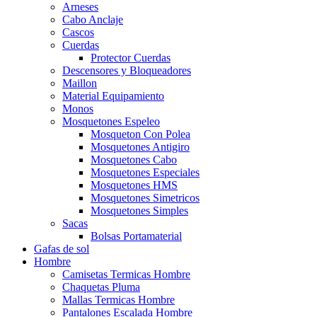
Arneses
Cabo Anclaje
Cascos
Cuerdas
Protector Cuerdas
Descensores y Bloqueadores
Maillon
Material Equipamiento
Monos
Mosquetones Espeleo
Mosqueton Con Polea
Mosquetones Antigiro
Mosquetones Cabo
Mosquetones Especiales
Mosquetones HMS
Mosquetones Simetricos
Mosquetones Simples
Sacas
Bolsas Portamaterial
Gafas de sol
Hombre
Camisetas Termicas Hombre
Chaquetas Pluma
Mallas Termicas Hombre
Pantalones Escalada Hombre