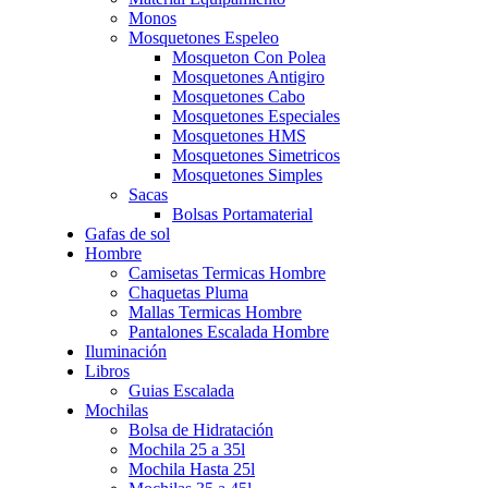
Monos
Mosquetones Espeleo
Mosqueton Con Polea
Mosquetones Antigiro
Mosquetones Cabo
Mosquetones Especiales
Mosquetones HMS
Mosquetones Simetricos
Mosquetones Simples
Sacas
Bolsas Portamaterial
Gafas de sol
Hombre
Camisetas Termicas Hombre
Chaquetas Pluma
Mallas Termicas Hombre
Pantalones Escalada Hombre
Iluminación
Libros
Guias Escalada
Mochilas
Bolsa de Hidratación
Mochila 25 a 35l
Mochila Hasta 25l