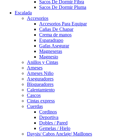
Sacos De Dormir Fibra
Sacos De Dormir Pluma
Escalada
Accesorios
Accesorios Para Equipar
Cañas De Chapar
Crema de manos
Esparadrapo
Gafas Asegurar
Magneseras
Magnesio
Anillos y Cintas
Arneses
Arneses Niño
Aseguradores
Bloqueadores
Calentamiento
Cascos
Cintas express
Cuerdas
Cordinos
Deportiva
Dobles / Pared
Gemelas / Hielo
Daysis/ Cabos Anclaje/ Maillones