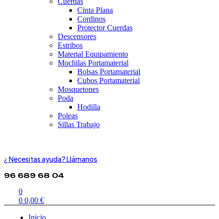
Cuerdas
Cinta Plana
Cordinos
Protector Cuerdas
Descensores
Estribos
Material Equipamiento
Mochilas Portamaterial
Bolsas Portamaterial
Cubos Portamaterial
Mosquetones
Poda
Hodilla
Poleas
Sillas Trabajo
¿ Necesitas ayuda? Llámanos
96 689 68 04
0
0
0,00
€
Inicio