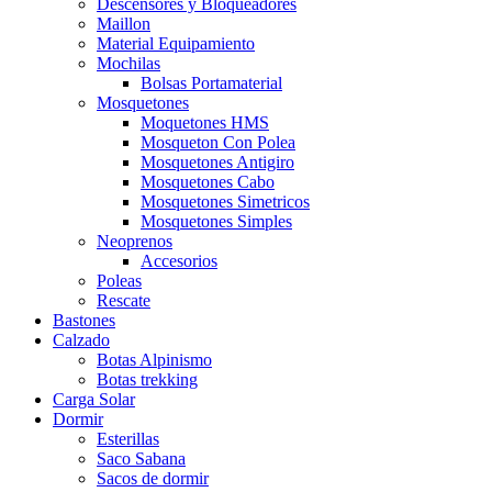
Descensores y Bloqueadores
Maillon
Material Equipamiento
Mochilas
Bolsas Portamaterial
Mosquetones
Moquetones HMS
Mosqueton Con Polea
Mosquetones Antigiro
Mosquetones Cabo
Mosquetones Simetricos
Mosquetones Simples
Neoprenos
Accesorios
Poleas
Rescate
Bastones
Calzado
Botas Alpinismo
Botas trekking
Carga Solar
Dormir
Esterillas
Saco Sabana
Sacos de dormir