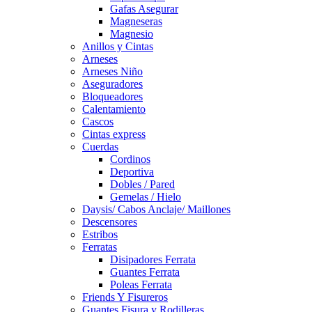
Gafas Asegurar
Magneseras
Magnesio
Anillos y Cintas
Arneses
Arneses Niño
Aseguradores
Bloqueadores
Calentamiento
Cascos
Cintas express
Cuerdas
Cordinos
Deportiva
Dobles / Pared
Gemelas / Hielo
Daysis/ Cabos Anclaje/ Maillones
Descensores
Estribos
Ferratas
Disipadores Ferrata
Guantes Ferrata
Poleas Ferrata
Friends Y Fisureros
Guantes Fisura y Rodilleras