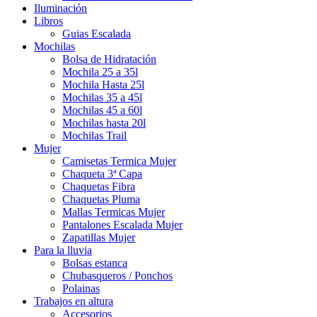
Iluminación
Libros
Guias Escalada
Mochilas
Bolsa de Hidratación
Mochila 25 a 35l
Mochila Hasta 25l
Mochilas 35 a 45l
Mochilas 45 a 60l
Mochilas hasta 20l
Mochilas Trail
Mujer
Camisetas Termica Mujer
Chaqueta 3ª Capa
Chaquetas Fibra
Chaquetas Pluma
Mallas Termicas Mujer
Pantalones Escalada Mujer
Zapatillas Mujer
Para la lluvia
Bolsas estanca
Chubasqueros / Ponchos
Polainas
Trabajos en altura
Accesorios