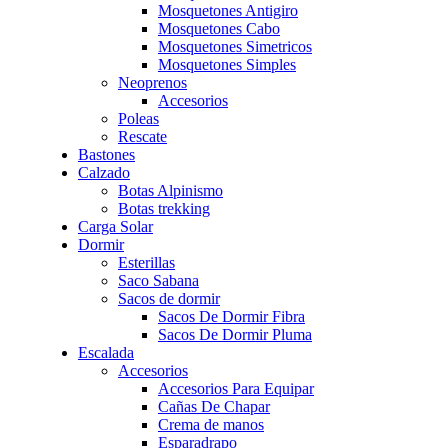
Mosquetones Antigiro
Mosquetones Cabo
Mosquetones Simetricos
Mosquetones Simples
Neoprenos
Accesorios
Poleas
Rescate
Bastones
Calzado
Botas Alpinismo
Botas trekking
Carga Solar
Dormir
Esterillas
Saco Sabana
Sacos de dormir
Sacos De Dormir Fibra
Sacos De Dormir Pluma
Escalada
Accesorios
Accesorios Para Equipar
Cañas De Chapar
Crema de manos
Esparadrapo