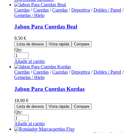
Cuerdas
/
Cuerdas
/
Cuerdas
/
Deportiva
/
Dobles / Pared
/
Gemelas / Hielo
Jabon Para Cuerdas Beal
9,50
€
Lista de deseos
Vista rápida
Compare
Qty:
Añadir al carrito
Cuerdas
/
Cuerdas
/
Cuerdas
/
Deportiva
/
Dobles / Pared
/
Gemelas / Hielo
Jabon Para Cuerdas Kordas
18,90
€
Lista de deseos
Vista rápida
Compare
Qty:
Añadir al carrito