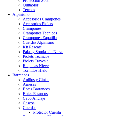
Proteccion Solar
Quitaolor
Termos
Alpinismo
Accesorios Crampones
Accesorios Piolets
Crampones
Crampones Tecnicos
Crampones Zapatilla
Cuerdas Alpinismo
Kit Rescate
Palas y Sondas de Nieve
Piolets Tecnicos
Piolets Travesia
Raquetas Nieve
Tornillos Hielo
Barrancos
Anillos y Cintas
Arneses
Botas Barrancos
Botes Estancos
Cabo Anclaje
Cascos
Cuerdas
Protector Cuerda