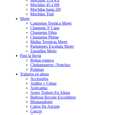
Mochilas 35 a 45l
Mochilas 45 a 60l
Mochilas hasta 20l
Mochilas Trail
Mujer
Camisetas Termica Mujer
Chaqueta 3ª Capa
Chaquetas Fibra
Chaquetas Pluma
Mallas Termicas Mujer
Pantalones Escalada Mujer
Zapatillas Mujer
Para la lluvia
Bolsas estanca
Chubasqueros / Ponchos
Polainas
Trabajos en altura
Accesorios
Anillos y Cintas
Anticaidas
Arnes Trabajo En Altura
Bañeras Recoge Escombros
Bloqueadores
Cabos De Anclaje
Cascos