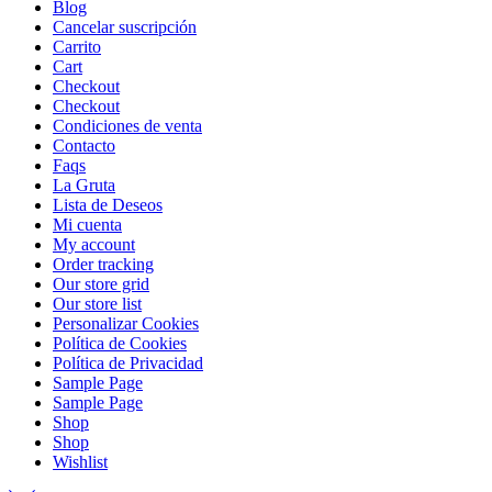
Blog
Cancelar suscripción
Carrito
Cart
Checkout
Checkout
Condiciones de venta
Contacto
Faqs
La Gruta
Lista de Deseos
Mi cuenta
My account
Order tracking
Our store grid
Our store list
Personalizar Cookies
Política de Cookies
Política de Privacidad
Sample Page
Sample Page
Shop
Shop
Wishlist