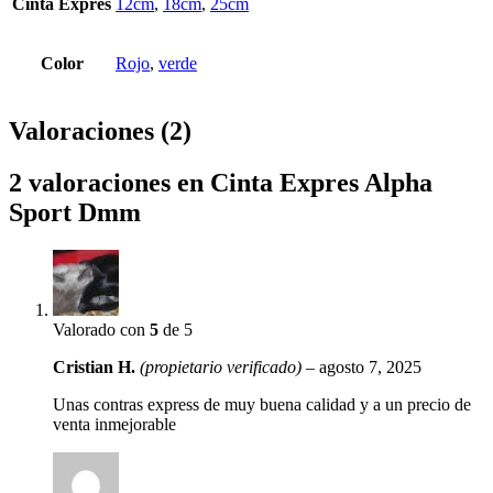
Cinta Expres
12cm
,
18cm
,
25cm
Color
Rojo
,
verde
Valoraciones (2)
2 valoraciones en
Cinta Expres Alpha
Sport Dmm
Valorado con
5
de 5
Cristian H.
(propietario verificado)
–
agosto 7, 2025
Unas contras express de muy buena calidad y a un precio de
venta inmejorable