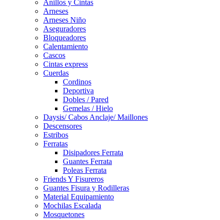
Anillos y Cintas
Arneses
Arneses Niño
Aseguradores
Bloqueadores
Calentamiento
Cascos
Cintas express
Cuerdas
Cordinos
Deportiva
Dobles / Pared
Gemelas / Hielo
Daysis/ Cabos Anclaje/ Maillones
Descensores
Estribos
Ferratas
Disipadores Ferrata
Guantes Ferrata
Poleas Ferrata
Friends Y Fisureros
Guantes Fisura y Rodilleras
Material Equipamiento
Mochilas Escalada
Mosquetones