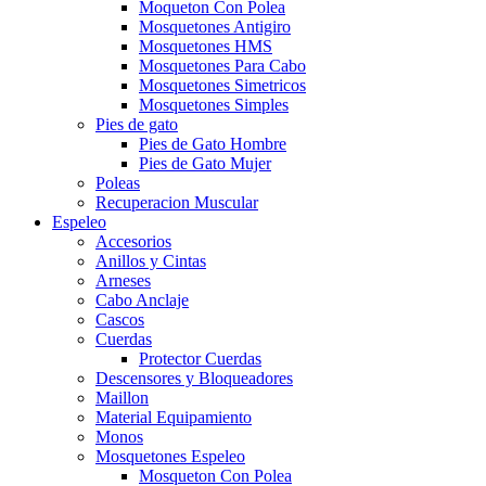
Moqueton Con Polea
Mosquetones Antigiro
Mosquetones HMS
Mosquetones Para Cabo
Mosquetones Simetricos
Mosquetones Simples
Pies de gato
Pies de Gato Hombre
Pies de Gato Mujer
Poleas
Recuperacion Muscular
Espeleo
Accesorios
Anillos y Cintas
Arneses
Cabo Anclaje
Cascos
Cuerdas
Protector Cuerdas
Descensores y Bloqueadores
Maillon
Material Equipamiento
Monos
Mosquetones Espeleo
Mosqueton Con Polea