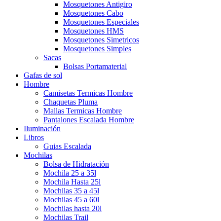
Mosquetones Antigiro
Mosquetones Cabo
Mosquetones Especiales
Mosquetones HMS
Mosquetones Simetricos
Mosquetones Simples
Sacas
Bolsas Portamaterial
Gafas de sol
Hombre
Camisetas Termicas Hombre
Chaquetas Pluma
Mallas Termicas Hombre
Pantalones Escalada Hombre
Iluminación
Libros
Guias Escalada
Mochilas
Bolsa de Hidratación
Mochila 25 a 35l
Mochila Hasta 25l
Mochilas 35 a 45l
Mochilas 45 a 60l
Mochilas hasta 20l
Mochilas Trail