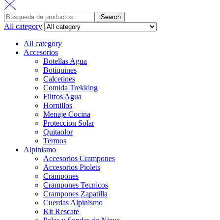
Search
All category
All category
Accesorios
Botellas Agua
Botiquines
Calcetines
Comida Trekking
Filtros Agua
Hornillos
Menaje Cocina
Proteccion Solar
Quitaolor
Termos
Alpinismo
Accesorios Crampones
Accesorios Piolets
Crampones
Crampones Tecnicos
Crampones Zapatilla
Cuerdas Alpinismo
Kit Rescate