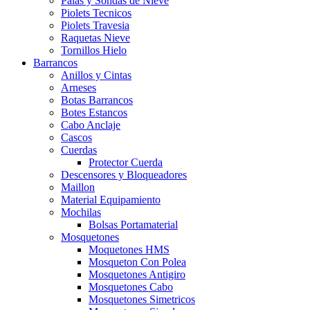
Palas y Sondas de Nieve
Piolets Tecnicos
Piolets Travesia
Raquetas Nieve
Tornillos Hielo
Barrancos
Anillos y Cintas
Arneses
Botas Barrancos
Botes Estancos
Cabo Anclaje
Cascos
Cuerdas
Protector Cuerda
Descensores y Bloqueadores
Maillon
Material Equipamiento
Mochilas
Bolsas Portamaterial
Mosquetones
Moquetones HMS
Mosqueton Con Polea
Mosquetones Antigiro
Mosquetones Cabo
Mosquetones Simetricos