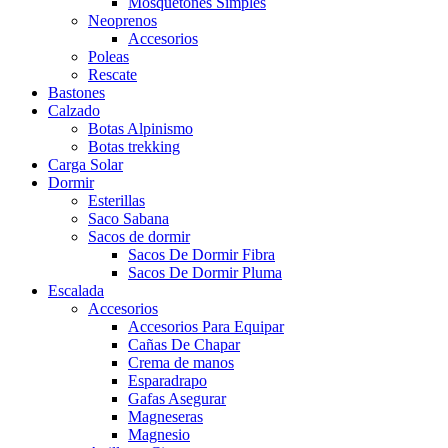
Mosquetones Simples
Neoprenos
Accesorios
Poleas
Rescate
Bastones
Calzado
Botas Alpinismo
Botas trekking
Carga Solar
Dormir
Esterillas
Saco Sabana
Sacos de dormir
Sacos De Dormir Fibra
Sacos De Dormir Pluma
Escalada
Accesorios
Accesorios Para Equipar
Cañas De Chapar
Crema de manos
Esparadrapo
Gafas Asegurar
Magneseras
Magnesio