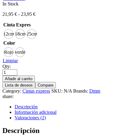
In Stock
21,95
€
-
23,95
€
Cinta Expres
12cm
18cm
25cm
Color
Rojo
verde
Limpiar
Qty:
Añadir al carrito
Lista de deseos
Compare
Category:
Cintas express
SKU:
N/A
Brands:
Dmm
share:
Descripción
Información adicional
Valoraciones (2)
Descripción