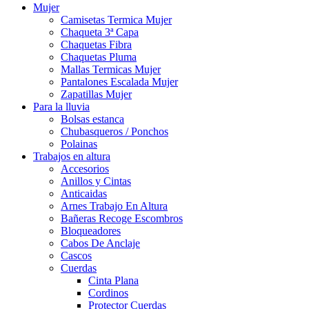
Mujer
Camisetas Termica Mujer
Chaqueta 3ª Capa
Chaquetas Fibra
Chaquetas Pluma
Mallas Termicas Mujer
Pantalones Escalada Mujer
Zapatillas Mujer
Para la lluvia
Bolsas estanca
Chubasqueros / Ponchos
Polainas
Trabajos en altura
Accesorios
Anillos y Cintas
Anticaidas
Arnes Trabajo En Altura
Bañeras Recoge Escombros
Bloqueadores
Cabos De Anclaje
Cascos
Cuerdas
Cinta Plana
Cordinos
Protector Cuerdas