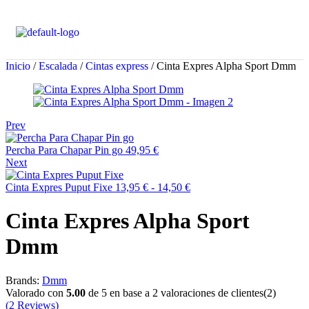
Inicio
/
Escalada
/
Cintas express
/ Cinta Expres Alpha Sport Dmm
Prev
Percha Para Chapar Pin go
49,95
€
Next
Cinta Expres Puput Fixe
13,95
€
-
14,50
€
Cinta Expres Alpha Sport
Dmm
Brands:
Dmm
Valorado con
5.00
de 5 en base a
2
valoraciones de clientes
(2)
(
2 Reviews
)