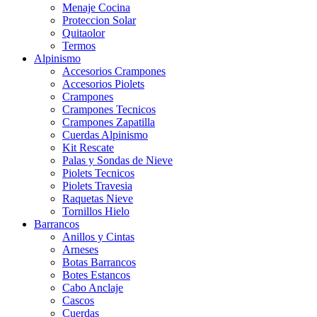
Menaje Cocina
Proteccion Solar
Quitaolor
Termos
Alpinismo
Accesorios Crampones
Accesorios Piolets
Crampones
Crampones Tecnicos
Crampones Zapatilla
Cuerdas Alpinismo
Kit Rescate
Palas y Sondas de Nieve
Piolets Tecnicos
Piolets Travesia
Raquetas Nieve
Tornillos Hielo
Barrancos
Anillos y Cintas
Arneses
Botas Barrancos
Botes Estancos
Cabo Anclaje
Cascos
Cuerdas