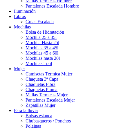
Mallas Termicas Hombre
Pantalones Escalada Hombre
Iluminación
Libros
Guias Escalada
Mochilas
Bolsa de Hidratación
Mochila 25 a 35l
Mochila Hasta 25l
Mochilas 35 a 45l
Mochilas 45 a 60l
Mochilas hasta 20l
Mochilas Trail
Mujer
Camisetas Termica Mujer
Chaqueta 3ª Capa
Chaquetas Fibra
Chaquetas Pluma
Mallas Termicas Mujer
Pantalones Escalada Mujer
Zapatillas Mujer
Para la lluvia
Bolsas estanca
Chubasqueros / Ponchos
Polainas