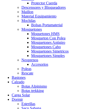
Protector Cuerda
Descensores y Bloqueadores
Maillon
Material Equipamiento
Mochilas
Bolsas Portamaterial
Mosquetones
Moquetones HMS
Mosqueton Con Polea
Mosquetones Antigiro
Mosquetones Cabo
Mosquetones Simetricos
Mosquetones Simples
Neoprenos
Accesorios
Poleas
Rescate
Bastones
Calzado
Botas Alpinismo
Botas trekking
Carga Solar
Dormir
Esterillas
Saco Sabana