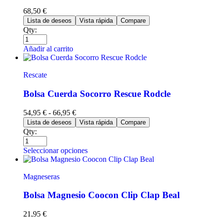
68,50
€
Lista de deseos
Vista rápida
Compare
Qty:
Añadir al carrito
Rescate
Bolsa Cuerda Socorro Rescue Rodcle
54,95
€
-
66,95
€
Lista de deseos
Vista rápida
Compare
Qty:
Seleccionar opciones
Magneseras
Bolsa Magnesio Coocon Clip Clap Beal
21,95
€