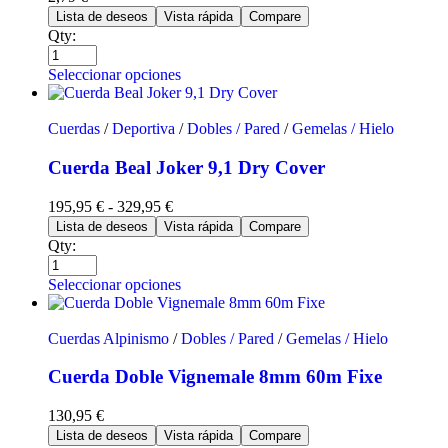
Lista de deseos
Vista rápida
Compare
Qty:
Seleccionar opciones
Cuerdas
/
Deportiva
/
Dobles / Pared
/
Gemelas / Hielo
Cuerda Beal Joker 9,1 Dry Cover
195,95
€
-
329,95
€
Lista de deseos
Vista rápida
Compare
Qty:
Seleccionar opciones
Cuerdas Alpinismo
/
Dobles / Pared
/
Gemelas / Hielo
Cuerda Doble Vignemale 8mm 60m Fixe
130,95
€
Lista de deseos
Vista rápida
Compare