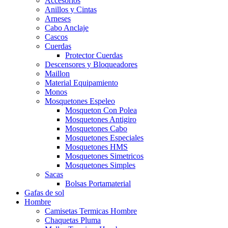
Accesorios
Anillos y Cintas
Arneses
Cabo Anclaje
Cascos
Cuerdas
Protector Cuerdas
Descensores y Bloqueadores
Maillon
Material Equipamiento
Monos
Mosquetones Espeleo
Mosqueton Con Polea
Mosquetones Antigiro
Mosquetones Cabo
Mosquetones Especiales
Mosquetones HMS
Mosquetones Simetricos
Mosquetones Simples
Sacas
Bolsas Portamaterial
Gafas de sol
Hombre
Camisetas Termicas Hombre
Chaquetas Pluma