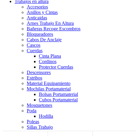
Trabajos en altura
Accesorios
Anillos y Cintas
Anticaidas
Arnes Trabajo En Altura
Bañeras Recoge Escombros
Bloqueadores
Cabos De Anclaje
Cascos
Cuerdas
Cinta Plana
Cordinos
Protector Cuerdas
Descensores
Estribos
Material Equipamiento
Mochilas Portamaterial
Bolsas Portamaterial
Cubos Portamaterial
Mosquetones
Poda
Hodilla
Poleas
Sillas Trabajo