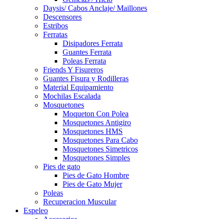
Daysis/ Cabos Anclaje/ Maillones
Descensores
Estribos
Ferratas
Disipadores Ferrata
Guantes Ferrata
Poleas Ferrata
Friends Y Fisureros
Guantes Fisura y Rodilleras
Material Equipamiento
Mochilas Escalada
Mosquetones
Moqueton Con Polea
Mosquetones Antigiro
Mosquetones HMS
Mosquetones Para Cabo
Mosquetones Simetricos
Mosquetones Simples
Pies de gato
Pies de Gato Hombre
Pies de Gato Mujer
Poleas
Recuperacion Muscular
Espeleo