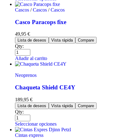
Cascos
/
Cascos
/
Cascos
Casco Paracops fixe
49,95
€
Lista de deseos
Vista rápida
Compare
Qty:
Añadir al carrito
Neoprenos
Chaqueta Shield CE4Y
189,95
€
Lista de deseos
Vista rápida
Compare
Qty:
Seleccionar opciones
Cintas express