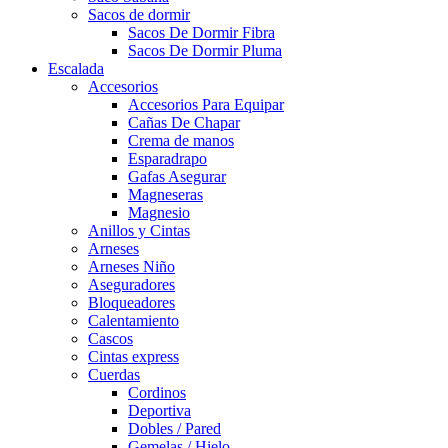
Sacos de dormir
Sacos De Dormir Fibra
Sacos De Dormir Pluma
Escalada
Accesorios
Accesorios Para Equipar
Cañas De Chapar
Crema de manos
Esparadrapo
Gafas Asegurar
Magneseras
Magnesio
Anillos y Cintas
Arneses
Arneses Niño
Aseguradores
Bloqueadores
Calentamiento
Cascos
Cintas express
Cuerdas
Cordinos
Deportiva
Dobles / Pared
Gemelas / Hielo