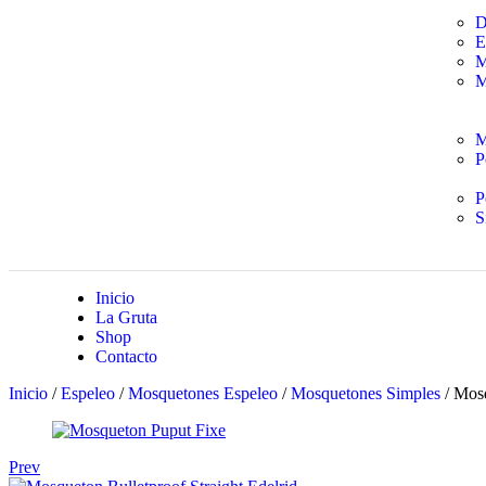
D
E
M
M
M
P
P
S
Inicio
La Gruta
Shop
Contacto
Inicio
/
Espeleo
/
Mosquetones Espeleo
/
Mosquetones Simples
/ Mos
Prev