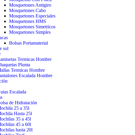
Mosquetones Antigiro
Mosquetones Cabo
Mosquetones Especiales
Mosquetones HMS
Mosquetones Simetricos
Mosquetones Simples
acas
Bolsas Portamaterial
e sol
e
amisetas Termicas Hombre
haquetas Pluma
allas Termicas Hombre
antalones Escalada Hombre
ción
uias Escalada
as
olsa de Hidratación
ochila 25 a 35l
ochila Hasta 25l
ochilas 35 a 45l
ochilas 45 a 60l
ochilas hasta 20l