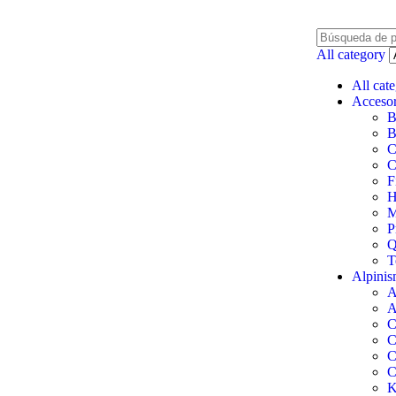
All category
All cat
Accesor
B
B
C
C
F
H
M
P
Q
T
Alpini
A
A
C
C
C
C
K