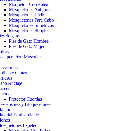
Moqueton Con Polea
Mosquetones Antigiro
Mosquetones HMS
Mosquetones Para Cabo
Mosquetones Simetricos
Mosquetones Simples
ies de gato
Pies de Gato Hombre
Pies de Gato Mujer
oleas
ecuperacion Muscular
o
ccesorios
nillos y Cintas
rneses
abo Anclaje
ascos
uerdas
Protector Cuerdas
escensores y Bloqueadores
aillon
aterial Equipamiento
onos
osquetones Espeleo
Mosqueton Con Polea