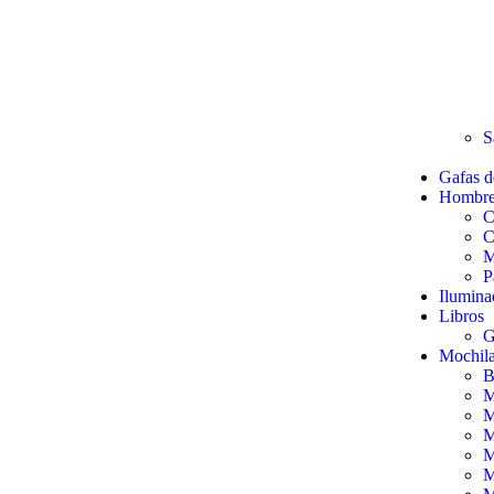
S
Gafas d
Hombr
C
C
M
P
Ilumina
Libros
G
Mochil
B
M
M
M
M
M