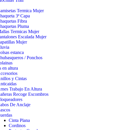
ochilas Trail
amisetas Termica Mujer
haqueta 3ª Capa
haquetas Fibra
haquetas Pluma
allas Termicas Mujer
antalones Escalada Mujer
apatillas Mujer
lluvia
olsas estanca
hubasqueros / Ponchos
olainas
s en altura
ccesorios
nillos y Cintas
nticaidas
rnes Trabajo En Altura
añeras Recoge Escombros
loqueadores
abos De Anclaje
ascos
uerdas
Cinta Plana
Cordinos