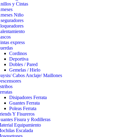
nillos y Cintas
rneses
rneses Niño
seguradores
loqueadores
alentamiento
ascos
intas express
uerdas
Cordinos
Deportiva
Dobles / Pared
Gemelas / Hielo
aysis/ Cabos Anclaje/ Maillones
escensores
stribos
erratas
Disipadores Ferrata
Guantes Ferrata
Poleas Ferrata
riends Y Fisureros
uantes Fisura y Rodilleras
aterial Equipamiento
ochilas Escalada
osquetones