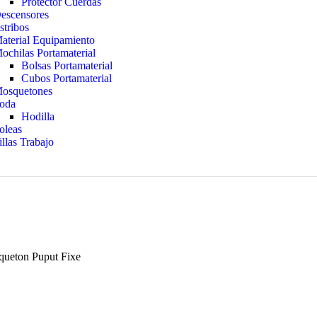
Protector Cuerdas
escensores
stribos
aterial Equipamiento
ochilas Portamaterial
Bolsas Portamaterial
Cubos Portamaterial
osquetones
oda
Hodilla
oleas
illas Trabajo
queton Puput Fixe