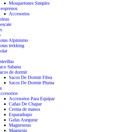
Mosquetones Simples
eoprenos
Accesorios
oleas
escate
es
o
otas Alpinismo
otas trekking
olar
sterillas
aco Sabana
acos de dormir
Sacos De Dormir Fibra
Sacos De Dormir Pluma
a
ccesorios
Accesorios Para Equipar
Cañas De Chapar
Crema de manos
Esparadrapo
Gafas Asegurar
Magneseras
Magnesio