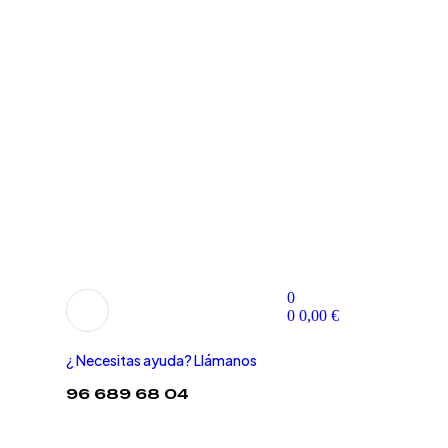
0
0
0,00
€
¿ Necesitas ayuda? Llámanos
96 689 68 04