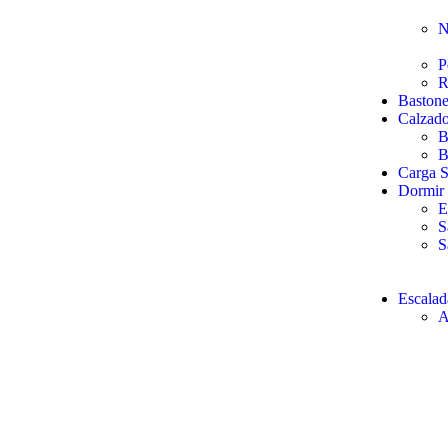
N
P
R
Baston
Calzad
B
B
Carga S
Dormir
E
S
S
Escalad
A