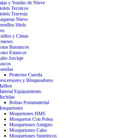
alas y Sondas de Nieve
iolets Tecnicos
iolets Travesia
aquetas Nieve
ornillos Hielo
cos
nillos y Cintas
rneses
otas Barrancos
otes Estancos
abo Anclaje
ascos
uerdas
Protector Cuerda
escensores y Bloqueadores
aillon
aterial Equipamiento
ochilas
Bolsas Portamaterial
osquetones
Moquetones HMS
Mosqueton Con Polea
Mosquetones Antigiro
Mosquetones Cabo
Mosquetones Simetricos