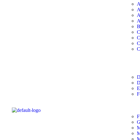
A
A
A
A
B
C
C
C
C
D
D
E
F
F
G
M
M
M