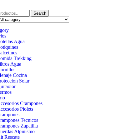
Search
egory
ios
otellas Agua
otiquines
alcetines
omida Trekking
iltros Agua
ornillos
enaje Cocina
roteccion Solar
uitaolor
ermos
smo
ccesorios Crampones
ccesorios Piolets
rampones
rampones Tecnicos
rampones Zapatilla
uerdas Alpinismo
it Rescate