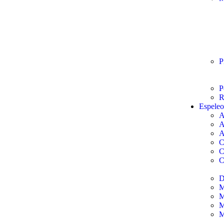
P
P
R
Espele
A
A
A
C
C
C
D
M
M
M
M