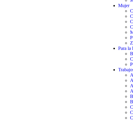
M
Mujer
C
C
C
C
M
P
Z
Para la 
B
C
P
Trabajo
A
A
A
A
B
B
C
C
C