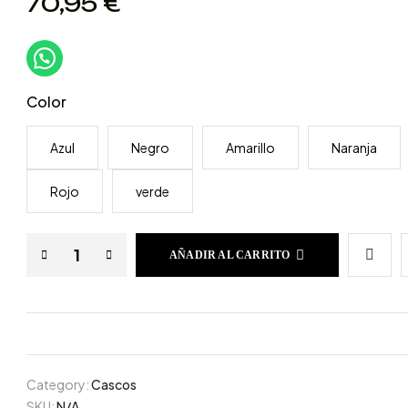
70,95
€
Color
Azul
Negro
Amarillo
Naranja
Rojo
verde
AÑADIR AL CARRITO
Category:
Cascos
SKU:
N/A