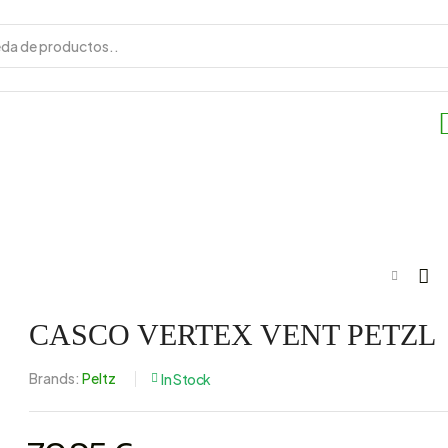
CASCO VERTEX VENT PETZL
70,95
85,90
€
€
Brands:
Peltz
In Stock