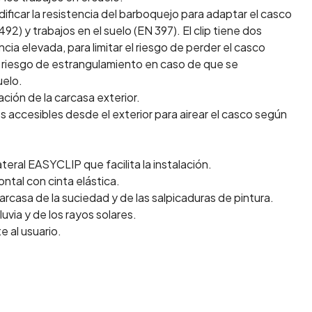
ficar la resistencia del barboquejo para adaptar el casco
92) y trabajos en el suelo (EN 397). El clip tiene dos
cia elevada, para limitar el riesgo de perder el casco
 el riesgo de estrangulamiento en caso de que se
uelo.
ción de la carcasa exterior.
tes accesibles desde el exterior para airear el casco según
teral EASYCLIP que facilita la instalación.
rontal con cinta elástica.
rcasa de la suciedad y de las salpicaduras de pintura.
luvia y de los rayos solares.
e al usuario.