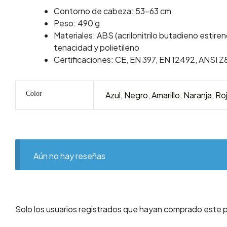
Contorno de cabeza: 53-63 cm
Peso: 490 g
Materiales: ABS (acrilonitrilo butadieno estiren
tenacidad y polietileno
Certificaciones: CE, EN 397, EN 12492, ANSI Z
Color
Azul
,
Negro
,
Amarillo
,
Naranja
,
Ro
Aún no hay reseñas
Solo los usuarios registrados que hayan comprado este 