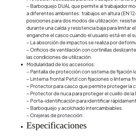
– Barboquejo DUAL que permite al trabajador modi
a diferentes ambientes: trabajos en altura (EN 124
posiciones para dos modos de utilización: resisten
durante una caída y resistencia baja para limitar
enganche el casco cuando el usuario está en el s
– La absorción de impactos se realiza por deforma
– Orificios de ventilación con cortinillas deslizan
las condiciones de utilización.
Modularidad de los accesorios:
– Pantalla de protección con sistema de fijación la
– Linterna frontal Petzl con fijaciones o linterna f
– Protector para casco que permite proteger la ca
– Protector de nuca para proteger el cuello de la l
– Porta-identificación para identificar rápidament
– Barboquejo y acolchado intercambiables.
– Orejeras de protección.
Especificaciones