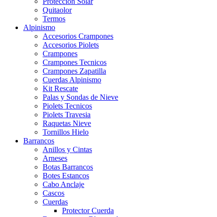
Proteccion Solar
Quitaolor
Termos
Alpinismo
Accesorios Crampones
Accesorios Piolets
Crampones
Crampones Tecnicos
Crampones Zapatilla
Cuerdas Alpinismo
Kit Rescate
Palas y Sondas de Nieve
Piolets Tecnicos
Piolets Travesia
Raquetas Nieve
Tornillos Hielo
Barrancos
Anillos y Cintas
Arneses
Botas Barrancos
Botes Estancos
Cabo Anclaje
Cascos
Cuerdas
Protector Cuerda