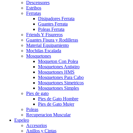
Descensores
Estribos
Ferratas
Disipadores Ferrata
Guantes Ferrata
Poleas Ferrata
Friends Y Fisureros
Guantes Fisura y Rodilleras
Material Equipamiento
Mochilas Escalada
Mosquetones
Moqueton Con Polea
Mosquetones Antigiro
Mosquetones HMS
Mosquetones Para Cabo
Mosquetones Simetricos
Mosquetones Simples
Pies de gato
Pies de Gato Hombre
Pies de Gato Mujer
Poleas
Recuperacion Muscular
Espeleo
Accesorios
Anillos y Cintas