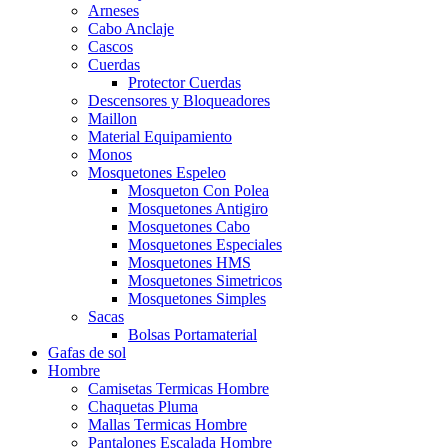
Arneses
Cabo Anclaje
Cascos
Cuerdas
Protector Cuerdas
Descensores y Bloqueadores
Maillon
Material Equipamiento
Monos
Mosquetones Espeleo
Mosqueton Con Polea
Mosquetones Antigiro
Mosquetones Cabo
Mosquetones Especiales
Mosquetones HMS
Mosquetones Simetricos
Mosquetones Simples
Sacas
Bolsas Portamaterial
Gafas de sol
Hombre
Camisetas Termicas Hombre
Chaquetas Pluma
Mallas Termicas Hombre
Pantalones Escalada Hombre