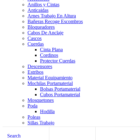
Anillos y Cintas
Anticaidas
Arnes Trabajo En Altura
Bañeras Recoge Escombros
Bloqueadores
Cabos De Anclaje
Cascos
Cuerdas
Cinta Plana
Cordinos
Protector Cuerdas
Descensores
Estribos
Material Equipamiento
Mochilas Portamaterial
Bolsas Portamaterial
Cubos Portamaterial
Mosquetones
Poda
Hodilla
Poleas
Sillas Trabajo
Top
Search
Carrito de compra
cerrar