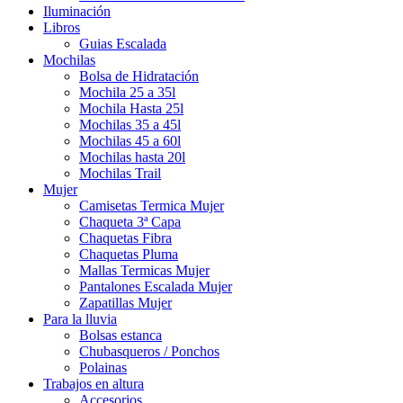
Iluminación
Libros
Guias Escalada
Mochilas
Bolsa de Hidratación
Mochila 25 a 35l
Mochila Hasta 25l
Mochilas 35 a 45l
Mochilas 45 a 60l
Mochilas hasta 20l
Mochilas Trail
Mujer
Camisetas Termica Mujer
Chaqueta 3ª Capa
Chaquetas Fibra
Chaquetas Pluma
Mallas Termicas Mujer
Pantalones Escalada Mujer
Zapatillas Mujer
Para la lluvia
Bolsas estanca
Chubasqueros / Ponchos
Polainas
Trabajos en altura
Accesorios