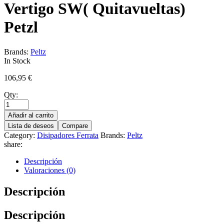
Vertigo SW( Quitavueltas)
Petzl
Brands:
Peltz
In Stock
106,95
€
Qty:
Añadir al carrito
Lista de deseos
Compare
Category:
Disipadores Ferrata
Brands:
Peltz
share:
Descripción
Valoraciones (0)
Descripción
Descripción