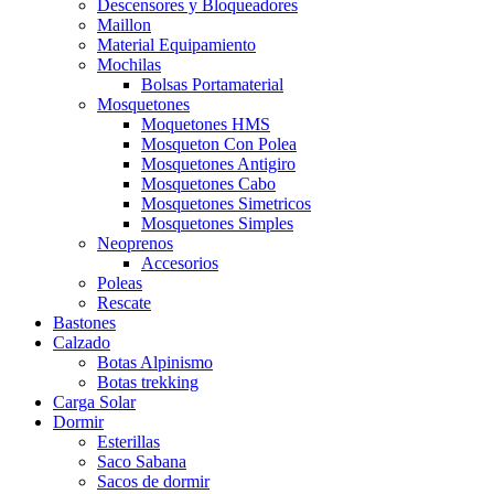
Descensores y Bloqueadores
Maillon
Material Equipamiento
Mochilas
Bolsas Portamaterial
Mosquetones
Moquetones HMS
Mosqueton Con Polea
Mosquetones Antigiro
Mosquetones Cabo
Mosquetones Simetricos
Mosquetones Simples
Neoprenos
Accesorios
Poleas
Rescate
Bastones
Calzado
Botas Alpinismo
Botas trekking
Carga Solar
Dormir
Esterillas
Saco Sabana
Sacos de dormir