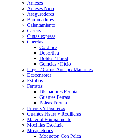
Arneses
Arneses Niño
Aseguradores
Bloqueadores
Calentamiento
Cascos
Cintas express
Cuerdas
Cordinos
Deportiva
Dobles / Pared
Gemelas / Hielo
Daysis/ Cabos Anclaje/ Maillones
Descensores
Estribos
Ferratas
Disipadores Ferrata
Guantes Ferrata
Poleas Ferrata
Friends Y Fisureros
Guantes Fisura y Rodilleras
Material Equipamiento
Mochilas Escalada
Mosquetones
Moqueton Con Polea