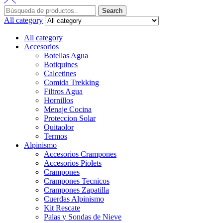
Search
All category
All category
Accesorios
Botellas Agua
Botiquines
Calcetines
Comida Trekking
Filtros Agua
Hornillos
Menaje Cocina
Proteccion Solar
Quitaolor
Termos
Alpinismo
Accesorios Crampones
Accesorios Piolets
Crampones
Crampones Tecnicos
Crampones Zapatilla
Cuerdas Alpinismo
Kit Rescate
Palas y Sondas de Nieve