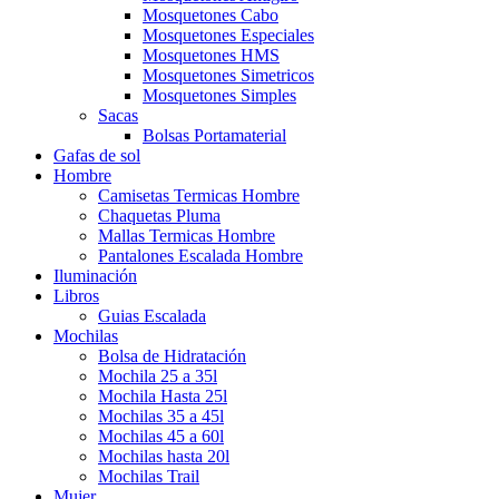
Mosquetones Cabo
Mosquetones Especiales
Mosquetones HMS
Mosquetones Simetricos
Mosquetones Simples
Sacas
Bolsas Portamaterial
Gafas de sol
Hombre
Camisetas Termicas Hombre
Chaquetas Pluma
Mallas Termicas Hombre
Pantalones Escalada Hombre
Iluminación
Libros
Guias Escalada
Mochilas
Bolsa de Hidratación
Mochila 25 a 35l
Mochila Hasta 25l
Mochilas 35 a 45l
Mochilas 45 a 60l
Mochilas hasta 20l
Mochilas Trail
Mujer