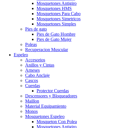
Mosquetones Antigiro
Mosquetones HMS
Mosquetones Para Cabo
Mosquetones Simetricos
Mosquetones Simples
Pies de gato
Pies de Gato Hombre
Pies de Gato Mujer
Poleas
Recuperacion Muscular
Espeleo
Accesorios
Anillos y Cintas
Arneses
Cabo Anclaje
Cascos
Cuerdas
Protector Cuerdas
Descensores y Bloqueadores
Maillon
Material Equipamiento
Monos
Mosquetones Espeleo
Mosqueton Con Polea
Mosquetones Antigiro