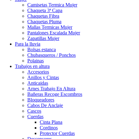
Camisetas Termica Mujer
Chaqueta 3ª Capa
Chaquetas Fibra
Chaquetas Pluma
Mallas Termicas Mujer
Pantalones Escalada Mujer
Zapatillas Mujer
Para la lluvia
Bolsas estanca
Chubasqueros / Ponchos
Polainas
Trabajos en altura
Accesorios
Anillos y Cintas
Anticaidas
Arnes Trabajo En Altura
Bañeras Recoge Escombros
Bloqueadores
Cabos De Anclaje
Cascos
Cuerdas
Cinta Plana
Cordinos
Protector Cuerdas
Descensores