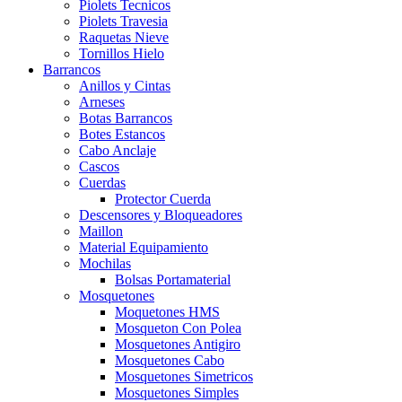
Piolets Tecnicos
Piolets Travesia
Raquetas Nieve
Tornillos Hielo
Barrancos
Anillos y Cintas
Arneses
Botas Barrancos
Botes Estancos
Cabo Anclaje
Cascos
Cuerdas
Protector Cuerda
Descensores y Bloqueadores
Maillon
Material Equipamiento
Mochilas
Bolsas Portamaterial
Mosquetones
Moquetones HMS
Mosqueton Con Polea
Mosquetones Antigiro
Mosquetones Cabo
Mosquetones Simetricos
Mosquetones Simples