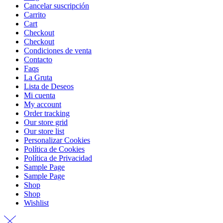
Cancelar suscripción
Carrito
Cart
Checkout
Checkout
Condiciones de venta
Contacto
Faqs
La Gruta
Lista de Deseos
Mi cuenta
My account
Order tracking
Our store grid
Our store list
Personalizar Cookies
Política de Cookies
Política de Privacidad
Sample Page
Sample Page
Shop
Shop
Wishlist